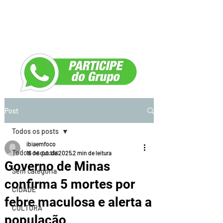
Post
Todos os posts
ibiaemfoco
Todos os posts
16 de out. de 2025
2 min de leitura
Governo de Minas
Sem categoria
confirma 5 mortes por
CIDADE
febre maculosa e alerta a
CULTURA
população