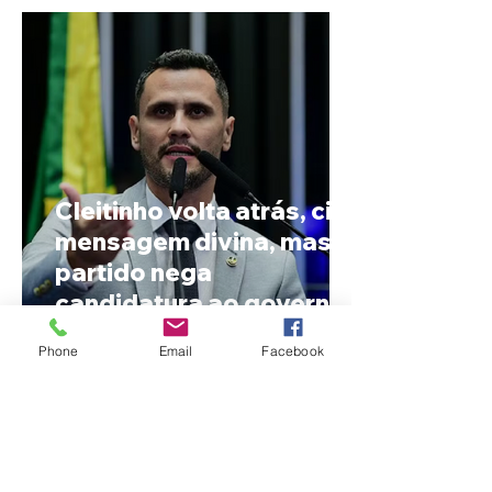
Cleitinho volta atrás, cita
mensagem divina, mas
partido nega
candidatura ao governo
de Minas
Phone
Email
Facebook