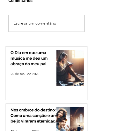
Comentários
Cleitinho volta atrás,
Reviravolta na pol
Escreva um comentário
cita mensagem divina,
mineira: Cleitinho
mas partido nega
desiste de disputa
candidatura ao governo
Governo de Minas
de Minas
permanecerá no
Senado
O Dia em que uma
música me deu um
abraço do meu pai
25 de mai. de 2025
Nos ombros do destino:
Como uma canção e um
beijo viraram eternidade