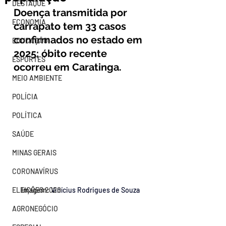
DESTAQUE
Doença transmitida por 
ECONOMIA
carrapato tem 33 casos 
confirmados no estado em 
EDUCAÇÃO
2025; óbito recente 
ESPORTES
ocorreu em Caratinga.
MEIO AMBIENTE
POLÍCIA
POLÍTICA
SAÚDE
MINAS GERAIS
CORONAVÍRUS
Imagem: 
Vinícius Rodrigues de Souza
ELEIÇÕES 2020
AGRONEGÓCIO