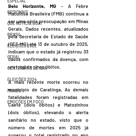
ESPECIAL
Belo Horizonte, MG
 – A Febre 
REGIONAIS
Maculosa Brasileira (FMB) continua a 
ser uma séria preocupação em Minas 
QUE NOTÍCIA BOA!
Gerais. Dados recentes, atualizados 
BRASIL
pela Secretaria de Estado de Saúde 
(SES-MG) até 13 de outubro de 2025, 
ELEIÇÕES 2022
indicam que o estado já registrou 33 
GERAL
casos confirmados da doença, com 
um total de cinco óbitos.
CENTENÁRIO DE IBIÁ
ELEIÇÕES 2024
A mais recente morte ocorreu no 
município de Caratinga. As demais 
MUNDO
fatalidades foram registradas em 
EMOÇÕES EM FOCO
Caeté (dois óbitos) e Matozinhos 
(dois óbitos), elevando o alerta 
sanitário no estado, visto que o 
número de mortes em 2025 já 
superou o total registrado no ano 