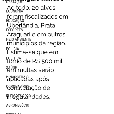
DESTAQUE
Ao todo, 20 alvos 
ECONOMIA
foram fiscalizados em 
EDUCAÇÃO
Uberlândia, Prata, 
ESPORTES
Araguari e em outros 
MEIO AMBIENTE
municípios da região. 
POLÍCIA
Estima-se que em 
POLÍTICA
torno de R$ 500 mil 
SAÚDE
em multas serão 
MINAS GERAIS
aplicadas após 
constatação de 
CORONAVÍRUS
irregularidades.
ELEIÇÕES 2020
AGRONEGÓCIO