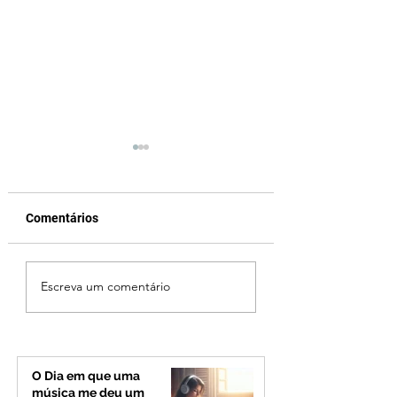
Comentários
Ciclone bomba no Sul
Fechamento da P
Escreva um comentário
deve provocar rajadas
Quinca Mariano 
de vento e calor
rotina de turistas 
extremo no Triângulo e
transportadores e
Alto Paranaíba
Minas e Goiás
O Dia em que uma
música me deu um