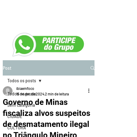
Post
Todos os posts
ibiaemfoco
Todos os posts
15 de abr. de 2024
2 min de leitura
Governo de Minas
Sem categoria
fiscaliza alvos suspeitos
CIDADE
de desmatamento ilegal
CULTURA
no Triângulo Mineiro