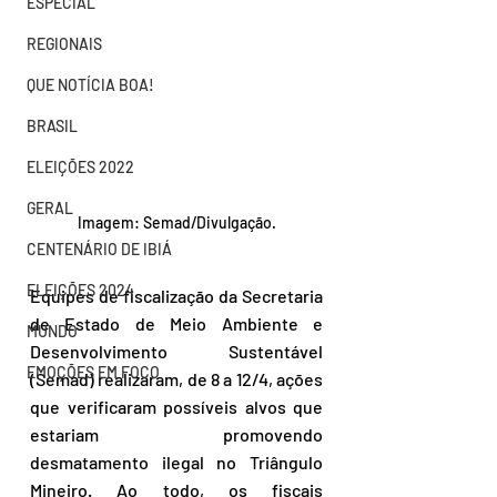
ESPECIAL
REGIONAIS
QUE NOTÍCIA BOA!
BRASIL
ELEIÇÕES 2022
GERAL
Imagem: Semad/Divulgação.
CENTENÁRIO DE IBIÁ
ELEIÇÕES 2024
Equipes de fiscalização da Secretaria 
de Estado de Meio Ambiente e 
MUNDO
Desenvolvimento Sustentável 
EMOÇÕES EM FOCO
(Semad) realizaram, de 8 a 12/4, ações 
que verificaram possíveis alvos que 
estariam promovendo 
desmatamento ilegal no Triângulo 
Mineiro. Ao todo, os fiscais 