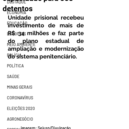
DESTAQUE
detentos
ECONOMIA
Unidade prisional recebeu 
EDUCAÇÃO
investimento de mais de 
R$ 34 milhões e faz parte 
ESPORTES
do plano estadual de 
MEIO AMBIENTE
ampliação e modernização 
POLÍCIA
do sistema penitenciário.
POLÍTICA
SAÚDE
MINAS GERAIS
CORONAVÍRUS
ELEIÇÕES 2020
AGRONEGÓCIO
Imagem: Sejusp/Divulgação