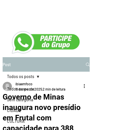
Post
Todos os posts
ibiaemfoco
Todos os posts
11 de nov. de 2025
2 min de leitura
Governo de Minas
Sem categoria
inaugura novo presídio
CIDADE
em Frutal com
CULTURA
capacidade para 388