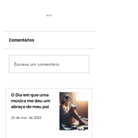
Comentários
Reviravolta na política
Fechamento da P
Escreva um comentário
mineira: Cleitinho
Quinca Mariano 
desiste de disputar o
rotina de turistas 
Governo de Minas e
transportadores e
permanecerá no
Minas e Goiás
Senado
O Dia em que uma
música me deu um
abraço do meu pai
25 de mai. de 2025