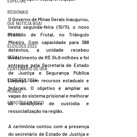
ESPECIAL
REGIONAIS
O Governo de Minas Gerais inaugurou, 
QUE NOTÍCIA BOA!
nesta segunda-feira (10/11), o novo 
Presídio de Frutal, no Triângulo 
BRASIL
Mineiro. Com capacidade para 388 
ELEIÇÕES 2022
detentos, a unidade recebeu 
investimento de R$ 34,6 milhões e foi 
GERAL
entregue pela Secretaria de Estado 
CENTENÁRIO DE IBIÁ
de Justiça e Segurança Pública 
ELEIÇÕES 2024
(Sejusp), com recursos estaduais e 
federais. O objetivo é ampliar as 
MUNDO
vagas do sistema prisional e melhorar 
EMOÇÕES EM FOCO
as condições de custódia e 
ressocialização na região.
A cerimônia contou com a presença 
do secretário de Estado de Justiça e 