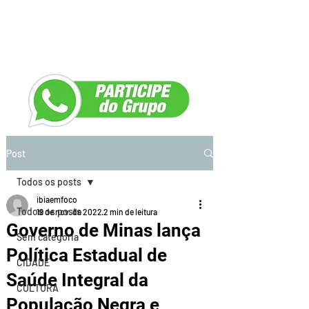
Post
Todos os posts
ibiaemfoco
Todos os posts
19 de nov. de 2022
2 min de leitura
Governo de Minas lança
Sem categoria
Política Estadual de
CIDADE
Saúde Integral da
CULTURA
População Negra e