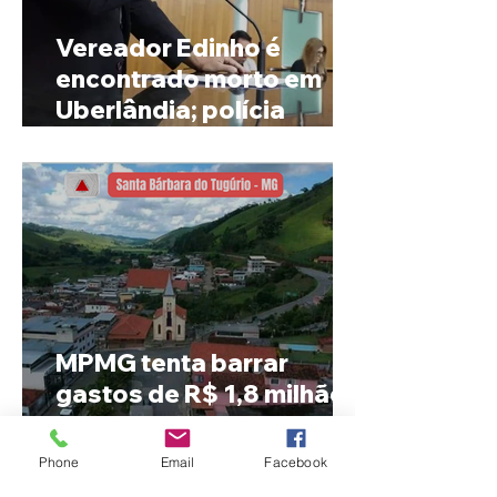
Vereador Edinho é
encontrado morto em
Uberlândia; polícia
investiga o caso
MPMG tenta barrar
gastos de R$ 1,8 milhão
com shows da Festa da
Banana em cidade
Phone
Email
Facebook
mineira de pouco mais de