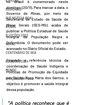
ESPECIAL
no Brasil é comemorado neste 
domingo (20/11). Para marcar a data, o 
REGIONAIS
Governo de Minas, por meio da 
QUE NOTÍCIA BOA!
Secretaria de Estado de Saúde de 
Minas Gerais (SES-MG), acaba de 
BRASIL
publicar a Política Estadual de Saúde 
ELEIÇÕES 2022
Integral da População Negra e 
Quilombola. O documento pode ser 
GERAL
acessado no Diário Oficial do Estado.  
CENTENÁRIO DE IBIÁ
Segundo a referência técnica da 
ELEIÇÕES 2024
coordenação de Saúde Indígena e 
MUNDO
Políticas de Promoção da Equidade 
em Saúde, Rosa Maria dos Santos, o 
EMOÇÕES EM FOCO
objetivo é promover a saúde integral 
dessa população.  
“A política reconhece que é 