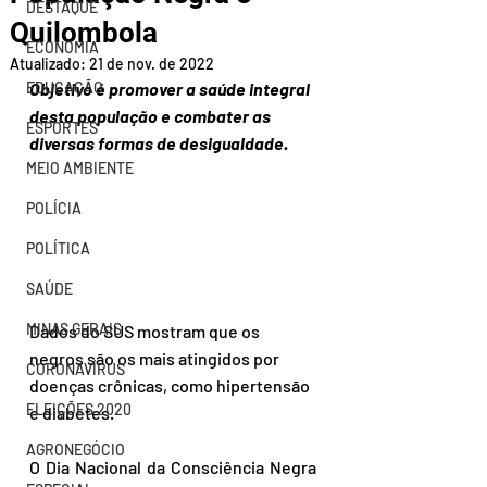
DESTAQUE
Quilombola
ECONOMIA
Atualizado:
21 de nov. de 2022
EDUCAÇÃO
Objetivo é promover a saúde integral 
desta população e combater as 
ESPORTES
diversas formas de desigualdade.
MEIO AMBIENTE
POLÍCIA
POLÍTICA
SAÚDE
MINAS GERAIS
Dados do SUS mostram que os 
negros são os mais atingidos por 
CORONAVÍRUS
doenças crônicas, como hipertensão 
ELEIÇÕES 2020
e diabetes.
AGRONEGÓCIO
O Dia Nacional da Consciência Negra 