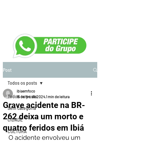
Post
Todos os posts
ibiaemfoco
Todos os posts
15 de fev. de 2024
1 min de leitura
Grave acidente na BR-
Sem categoria
262 deixa um morto e
CIDADE
quatro feridos em Ibiá
CULTURA
O acidente envolveu um 