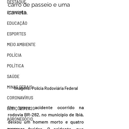
DESTAQUE
carro de passeio e uma 
carreta.
ECONOMIA
EDUCAÇÃO
ESPORTES
MEIO AMBIENTE
POLÍCIA
POLÍTICA
SAÚDE
MINAS GERAIS
Imagens: Polícia Rodoviária Federal
CORONAVÍRUS
Um grave acidente ocorrido na 
ELEIÇÕES 2020
rodovia BR-262, no município de Ibiá, 
AGRONEGÓCIO
deixou um homem morto e quatro 
pessoas feridas. O acidente, que 