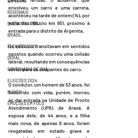
ESPECIAL
envolveu um carro e uma carreta, 
REGIONAIS
aconteceu na tarde de ontem (14), por 
volta das 16h, no km 651, próximo à 
QUE NOTÍCIA BOA!
entrada para o distrito de Argenita.
BRASIL
Os veículos transitavam em sentidos 
ELEIÇÕES 2022
opostos quando ocorreu uma colisão 
GERAL
lateral, resultando em consequências 
sérias para os ocupantes do carro. 
CENTENÁRIO DE IBIÁ
ELEIÇÕES 2024
O condutor, um homem de 53 anos, foi 
MUNDO
socorrido com vida, porém, morreu 
ao dar entrada na Unidade de Pronto 
EMOÇÕES EM FOCO
Atendimento (UPA) de Araxá. A 
esposa dele, de 44 anos, e a filha 
mais nova, de apenas 6 anos, foram 
resgatadas em estado grave e 