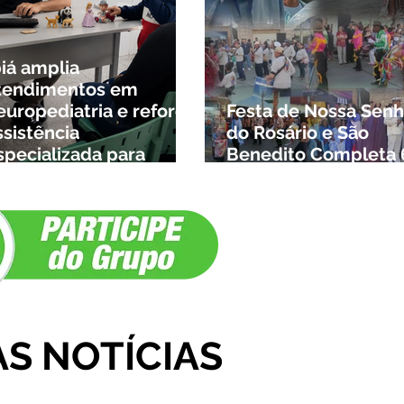
biá amplia
tendimentos em
europediatria e reforça
Festa de Nossa Senh
ssistência
do Rosário e São
specializada para
Benedito Completa 
rianças da cidade e da
Anos em Ibiá
egião
AS NOTÍCIAS