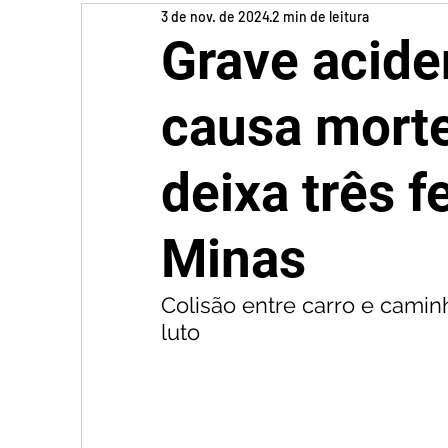
3 de nov. de 2024
2 min de leitura
Grave acide
causa morte
deixa três 
Minas
Colisão entre carro e caminh
luto