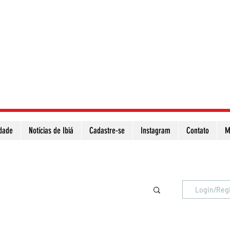
idade
Notícias de Ibiá
Cadastre-se
Instagram
Contato
M
Atualize a página para ver as novas notícias
Login/Reg