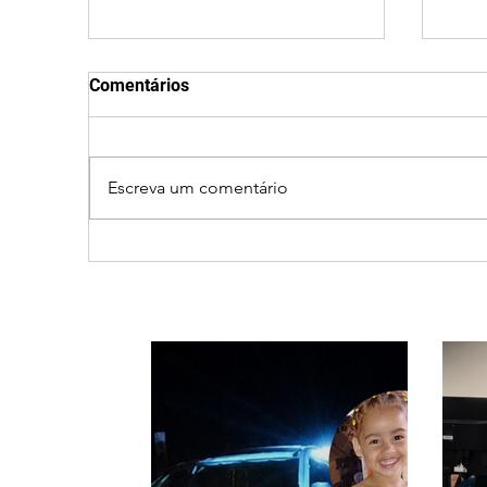
Comentários
Escreva um comentário
Cleitinho volta atrás, cita
Revi
mensagem divina, mas
mine
partido nega candidatura
de d
ao governo de Minas
Min
Sen