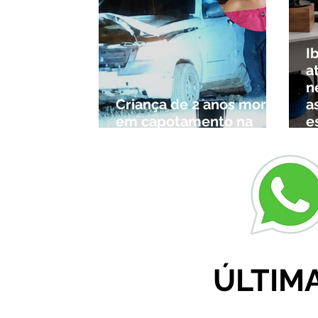
I
a
n
Criança de 2 anos morre
a
em capotamento na
e
Zona Rural de Ibiá
c
r
ÚLTIM