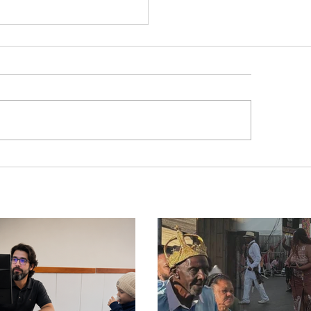
ravolta na política
ira: Cleitinho desiste
isputar o Governo de
as e permanecerá no
ado