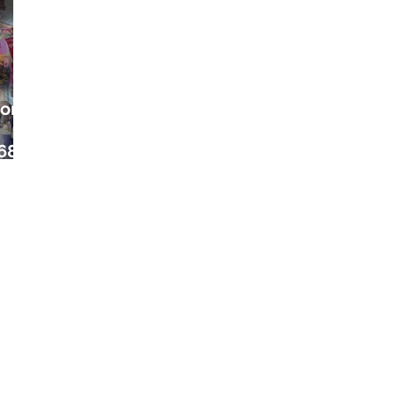
ora
68