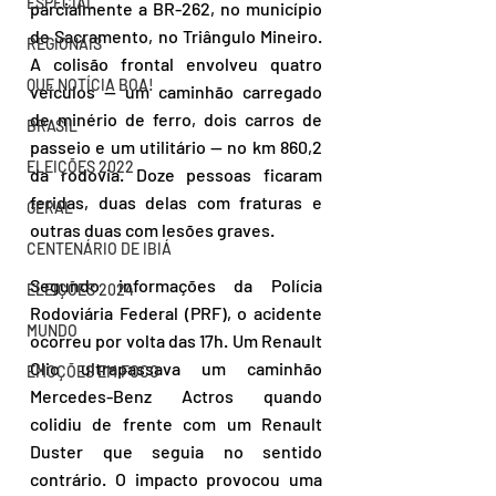
ESPECIAL
parcialmente a BR-262, no município 
de Sacramento, no Triângulo Mineiro. 
REGIONAIS
A colisão frontal envolveu quatro 
QUE NOTÍCIA BOA!
veículos — um caminhão carregado 
de minério de ferro, dois carros de 
BRASIL
passeio e um utilitário — no km 860,2 
ELEIÇÕES 2022
da rodovia. Doze pessoas ficaram 
feridas, duas delas com fraturas e 
GERAL
outras duas com lesões graves.
CENTENÁRIO DE IBIÁ
Segundo informações da Polícia 
ELEIÇÕES 2024
Rodoviária Federal (PRF), o acidente 
MUNDO
ocorreu por volta das 17h. Um Renault 
Clio ultrapassava um caminhão 
EMOÇÕES EM FOCO
Mercedes-Benz Actros quando 
colidiu de frente com um Renault 
Duster que seguia no sentido 
contrário. O impacto provocou uma 