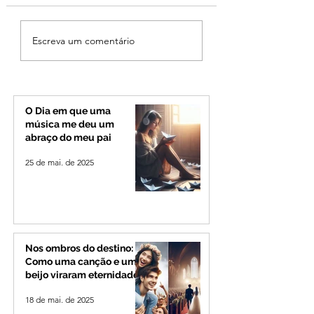
Ciclone bomba no Sul
Fechamento da P
Escreva um comentário
deve provocar rajadas
Quinca Mariano 
de vento e calor
rotina de turistas 
extremo no Triângulo e
transportadores e
Alto Paranaíba
Minas e Goiás
O Dia em que uma
música me deu um
abraço do meu pai
25 de mai. de 2025
Nos ombros do destino:
Como uma canção e um
beijo viraram eternidade
18 de mai. de 2025