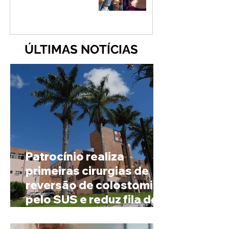
ÚLTIMAS NOTÍCIAS
Patrocínio realiza
primeiras cirurgias de
reversão de colostomia
pelo SUS e reduz fila de
espera