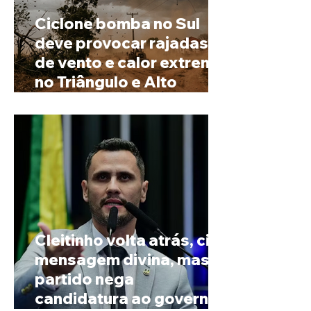
Ciclone bomba no Sul
deve provocar rajadas
de vento e calor extremo
no Triângulo e Alto
Paranaíba
Cleitinho volta atrás, cita
mensagem divina, mas
partido nega
candidatura ao governo