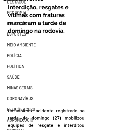
DESTAQUE
Interdição, resgates e 
ECONOMIA
vítimas com fraturas 
marcaram a tarde de 
EDUCAÇÃO
domingo na rodovia.
ESPORTES
MEIO AMBIENTE
POLÍCIA
POLÍTICA
SAÚDE
MINAS GERAIS
CORONAVÍRUS
ELEIÇÕES 2020
Um violento acidente registrado na 
tarde de domingo (27) mobilizou 
AGRONEGÓCIO
equipes de resgate e interditou 