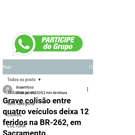
Post
Todos os posts
ibiaemfoco
Todos os posts
28 de jul. de 2025
2 min de leitura
Grave colisão entre
Sem categoria
quatro veículos deixa 12
CIDADE
feridos na BR-262, em
CULTURA
Sacramento