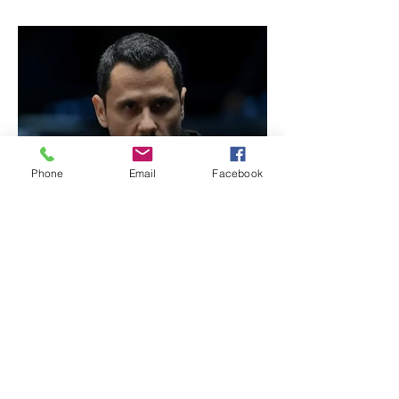
de Minas
Phone
Email
Facebook
Reviravolta na política
mineira: Cleitinho desiste
de disputar o Governo de
Minas e permanecerá no
Senado