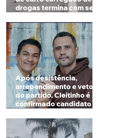
drogas termina com sete
mortos em Salinas
Após desistência,
arrependimento e veto
do partido, Cleitinho é
confirmado candidato ao
Governo de Minas