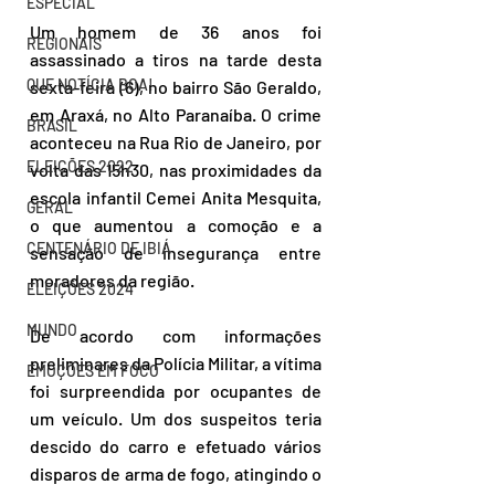
ESPECIAL
Um homem de 36 anos foi 
REGIONAIS
assassinado a tiros na tarde desta 
QUE NOTÍCIA BOA!
sexta-feira (6), no bairro São Geraldo, 
em Araxá, no Alto Paranaíba. O crime 
BRASIL
aconteceu na Rua Rio de Janeiro, por 
ELEIÇÕES 2022
volta das 15h30, nas proximidades da 
escola infantil Cemei Anita Mesquita, 
GERAL
o que aumentou a comoção e a 
CENTENÁRIO DE IBIÁ
sensação de insegurança entre 
moradores da região.
ELEIÇÕES 2024
MUNDO
De acordo com informações 
preliminares da Polícia Militar, a vítima 
EMOÇÕES EM FOCO
foi surpreendida por ocupantes de 
um veículo. Um dos suspeitos teria 
descido do carro e efetuado vários 
disparos de arma de fogo, atingindo o 