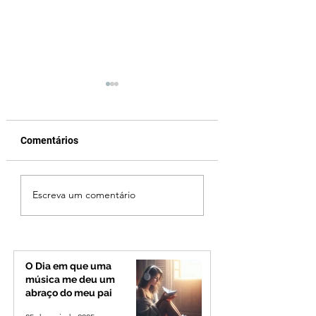
Comentários
Jovem de 24 anos é
Vereador Edinho 
Escreva um comentário
morto após briga
encontrado mort
durante luau no
Uberlândia; políci
município de Rio
investiga o caso
Paranaíba
O Dia em que uma
música me deu um
abraço do meu pai