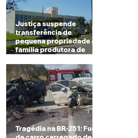
Justiça suspende
transferência de
pequena propriedade de
família produtora de
café em Patrocínio
Tragédia na BR-251: Fuga
de carro carregado de