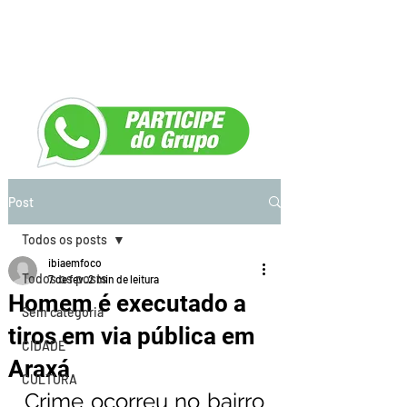
Post
Todos os posts
ibiaemfoco
Todos os posts
7 de fev.
2 min de leitura
Homem é executado a
Sem categoria
tiros em via pública em
CIDADE
Araxá
CULTURA
Crime ocorreu no bairro 