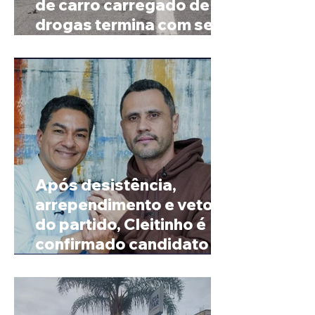
de carro carregado de
drogas termina com sete
mortos em Salinas
Após desistência,
arrependimento e veto
do partido, Cleitinho é
confirmado candidato ao
Governo de Minas