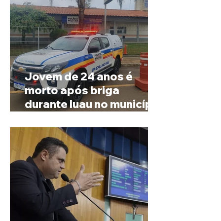
Jovem de 24 anos é
morto após briga
durante luau no município
de Rio Paranaíba