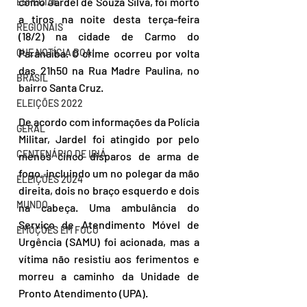
como Jardel de Souza Silva, foi morto 
ESPECIAL
a tiros na noite desta terça-feira 
REGIONAIS
(18/2) na cidade de Carmo do 
QUE NOTÍCIA BOA!
Paranaíba. O crime ocorreu por volta 
das 21h50 na Rua Madre Paulina, no 
BRASIL
bairro Santa Cruz.
ELEIÇÕES 2022
De acordo com informações da Polícia 
GERAL
Militar, Jardel foi atingido por pelo 
CENTENÁRIO DE IBIÁ
menos cinco disparos de arma de 
fogo, incluindo um no polegar da mão 
ELEIÇÕES 2024
direita, dois no braço esquerdo e dois 
MUNDO
na cabeça. Uma ambulância do 
Serviço de Atendimento Móvel de 
EMOÇÕES EM FOCO
Urgência (SAMU) foi acionada, mas a 
vítima não resistiu aos ferimentos e 
morreu a caminho da Unidade de 
Pronto Atendimento (UPA).