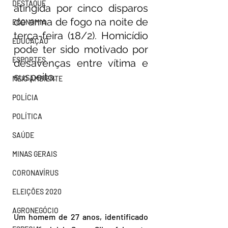
DESTAQUE
atingida por cinco disparos 
de arma de fogo na noite de 
ECONOMIA
terça-feira (18/2). Homicídio 
EDUCAÇÃO
pode ter sido motivado por 
ESPORTES
desavenças entre vítima e 
suspeito.
MEIO AMBIENTE
POLÍCIA
POLÍTICA
SAÚDE
MINAS GERAIS
CORONAVÍRUS
ELEIÇÕES 2020
AGRONEGÓCIO
Um homem de 27 anos, identificado 