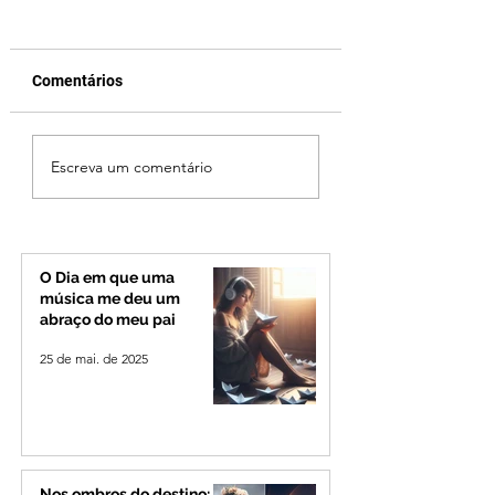
Comentários
Vereador Edinho é
Patrocínio realiza
Escreva um comentário
encontrado morto em
primeiras cirurgi
Uberlândia; polícia
reversão de colo
investiga o caso
pelo SUS e reduz f
espera
O Dia em que uma
música me deu um
abraço do meu pai
25 de mai. de 2025
Nos ombros do destino: