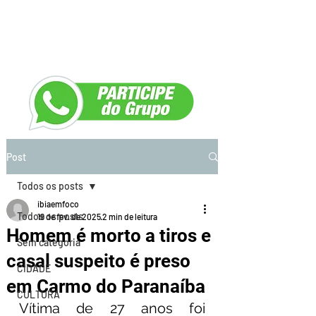
Post
Todos os posts
ibiaemfoco
Todos os posts
19 de fev. de 2025
2 min de leitura
Homem é morto a tiros e
Sem categoria
casal suspeito é preso
CIDADE
em Carmo do Paranaíba
CULTURA
Vítima de 27 anos foi 