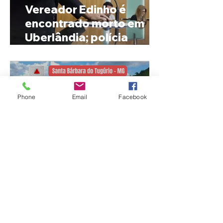
Vereador Edinho é
encontrado morto em
Uberlândia; polícia
investiga o caso
Phone
Email
Facebook
MPMG tenta barrar
gastos de R$ 1,8 milhão
com shows da Festa da
Banana em cidade
mineira de pouco mais de
4 mil habitantes