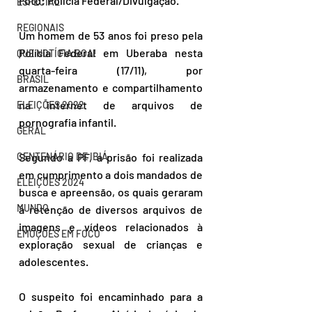
Foto: Polícia Federal/Divulgação.
ESPECIAL
REGIONAIS
Um homem de 53 anos foi preso pela 
Polícia Federal em Uberaba nesta 
QUE NOTÍCIA BOA!
quarta-feira (17/11), por 
BRASIL
armazenamento e compartilhamento 
na internet de arquivos de 
ELEIÇÕES 2022
pornografia infantil.
GERAL
CENTENÁRIO DE IBIÁ
Segundo a PF, a prisão foi realizada 
em cumprimento a dois mandados de 
ELEIÇÕES 2024
busca e apreensão, os quais geraram 
MUNDO
a retenção de diversos arquivos de 
imagens e vídeos relacionados à 
EMOÇÕES EM FOCO
exploração sexual de crianças e 
adolescentes.
O suspeito foi encaminhado para a 