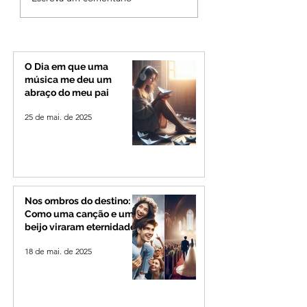
encontrado morto em
gastos de R$ 1,8 
Uberlândia; polícia
com shows da Fes
investiga o caso
Banana em cidad
mineira de pouco
de 4 mil habitant
O Dia em que uma
música me deu um
abraço do meu pai
25 de mai. de 2025
Nos ombros do destino:
Como uma canção e um
beijo viraram eternidade
18 de mai. de 2025