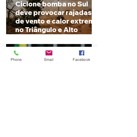
Ciclone bomba no Sul
deve provocar rajadas
de vento e calor extremo
no Triângulo e Alto
Paranaíba
Phone
Email
Facebook
Cleitinho volta atrás, cita
mensagem divina, mas
partido nega
candidatura ao governo
de Minas