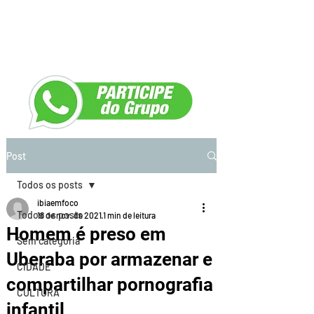
Post
Todos os posts
ibiaemfoco
Todos os posts
18 de nov. de 2021
1 min de leitura
Homem é preso em
Sem categoria
Uberaba por armazenar e
CIDADE
compartilhar pornografia
CULTURA
infantil