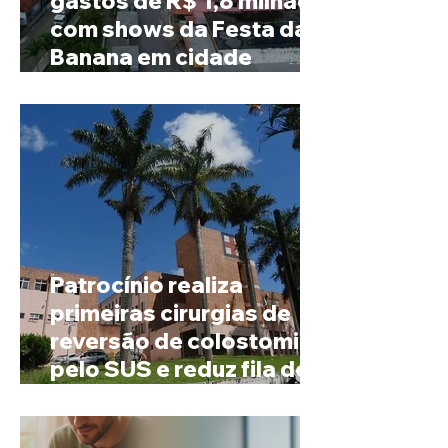
gastos de R$ 1,8 milhão
com shows da Festa da
Banana em cidade
mineira de pouco mais de
4 mil habitantes
Patrocínio realiza
primeiras cirurgias de
reversão de colostomia
pelo SUS e reduz fila de
espera