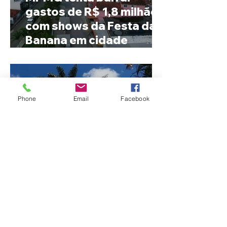
gastos de R$ 1,8 milhão
com shows da Festa da
Banana em cidade
mineira de pouco mais de
4 mil habitantes
Phone
Email
Facebook
Patrocínio realiza
primeiras cirurgias de
reversão de colostomia
pelo SUS e reduz fila de
espera