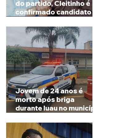
do partido, Cleitinho é
confirmado candidato ao
Governo de Minas
Jovem de 24 anos é
morto após briga
durante luau no município
de Rio Paranaíba