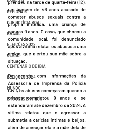
ESPECIAL
prendeu na tarde de quarta-feira (12), 
um homem de 46 anos acusado de 
REGIONAIS
cometer abusos sexuais contra a 
QUE NOTÍCIA BOA!
própria enteada, uma criança de 
apenas 9 anos. O caso, que chocou a 
BRASIL
comunidade local, foi denunciado 
ELEIÇÕES 2022
após a vítima relatar os abusos a uma 
amiga, que alertou sua mãe sobre a 
GERAL
situação. 
CENTENÁRIO DE IBIÁ
De acordo com informações da 
ELEIÇÕES 2024
Assessoria de Imprensa da Polícia 
MUNDO
Civil, os abusos começaram quando a 
criança completou 9 anos e se 
EMOÇÕES EM FOCO
estenderam até dezembro de 2024. A 
vítima relatou que o agressor a 
submetia a carícias íntimas e beijos, 
além de ameaçar ela e a mãe dela de 