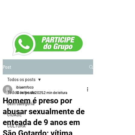
Post
Todos os posts
ibiaemfoco
Todos os posts
13 de fev. de 2025
2 min de leitura
Homem é preso por
Sem categoria
abusar sexualmente de
CIDADE
enteada de 9 anos em
CULTURA
São Gotardo; vítima