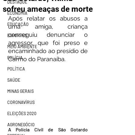
DESTAQUE
sofreu ameaças de morte
ECONOMIA
Após relatar os abusos a 
EDUCAÇÃO
uma amiga, criança 
conseguiu denunciar o 
ESPORTES
agressor, que foi preso e 
MEIO AMBIENTE
encaminhado ao presídio de 
POLÍCIA
Carmo do Paranaíba.
POLÍTICA
SAÚDE
MINAS GERAIS
CORONAVÍRUS
ELEIÇÕES 2020
AGRONEGÓCIO
A Polícia Civil de São Gotardo 