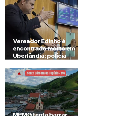
Vereador Edinho é
encontrado morto em
Uberlândia; polícia
investiga o caso
MPMG tenta barrar