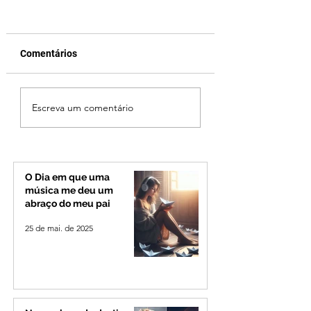
Comentários
Jovem de 24 anos é
Vereador Edinho 
Escreva um comentário
morto após briga
encontrado mort
durante luau no
Uberlândia; políci
município de Rio
investiga o caso
Paranaíba
O Dia em que uma
música me deu um
abraço do meu pai
25 de mai. de 2025