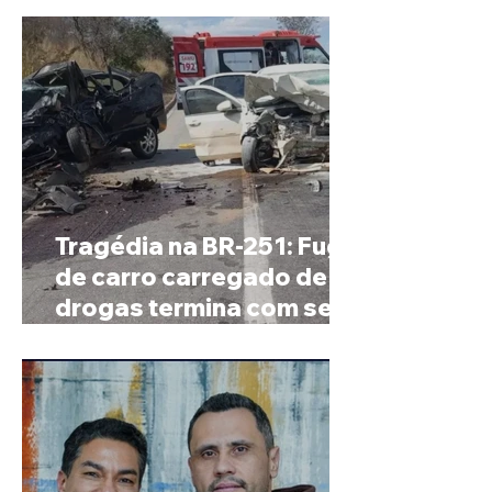
Tragédia na BR-251: Fuga
de carro carregado de
drogas termina com sete
mortos em Salinas