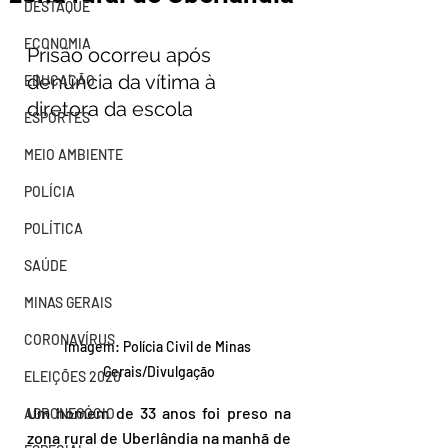
DESTAQUE
ECONOMIA
Prisão ocorreu após 
denúncia da vítima à 
EDUCAÇÃO
diretora da escola
ESPORTES
MEIO AMBIENTE
POLÍCIA
POLÍTICA
SAÚDE
MINAS GERAIS
CORONAVÍRUS
Imagem: Polícia Civil de Minas 
Gerais/Divulgação
ELEIÇÕES 2020
Um homem de 33 anos foi preso na 
AGRONEGÓCIO
zona rural de Uberlândia na manhã de 