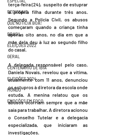
ESPECIAL
terça-feira (24),  suspeito de estuprar 
a própria filha durante três anos. 
REGIONAIS
Segundo a Polícia Civil, os abusos 
QUE NOTÍCIA BOA!
começaram quando a criança tinha 
apenas oito anos, no dia em que a 
BRASIL
mãe dela deu à luz ao segundo filho 
ELEIÇÕES 2022
do casal.
GERAL
A delegada responsável pelo caso, 
CENTENÁRIO DE IBIÁ
Daniela Novais, revelou que a vítima, 
ELEIÇÕES 2024
atualmente com 11 anos, denunciou 
os estupros à diretora da escola onde 
MUNDO
estuda. A menina relatou que os 
EMOÇÕES EM FOCO
abusos ocorriam sempre que a mãe 
saía para trabalhar. A diretora acionou 
o Conselho Tutelar e a delegacia 
especializada, que iniciaram as 
investigações.