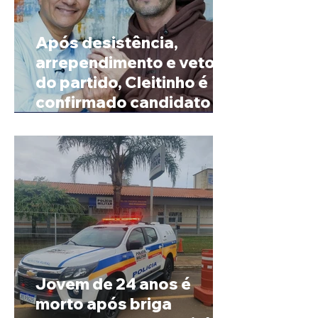
Após desistência,
arrependimento e veto
do partido, Cleitinho é
confirmado candidato ao
Governo de Minas
Jovem de 24 anos é
morto após briga