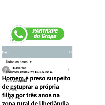
Post
Todos os posts
ibiaemfoco
Todos os posts
25 de set. de 2024
1 min de leitura
Homem é preso suspeito
Sem categoria
de estuprar a própria
CIDADE
filha por três anos na
CULTURA
zona rural de Uberlândia