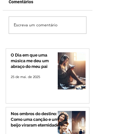
Comentários
Após desistência,
Jovem de 24 anos
Escreva um comentário
arrependimento e veto
morto após briga
do partido, Cleitinho é
durante luau no
confirmado candidato
município de Rio
ao Governo de Minas
Paranaíba
O Dia em que uma
música me deu um
abraço do meu pai
25 de mai. de 2025
Nos ombros do destino:
Como uma canção e um
beijo viraram eternidade