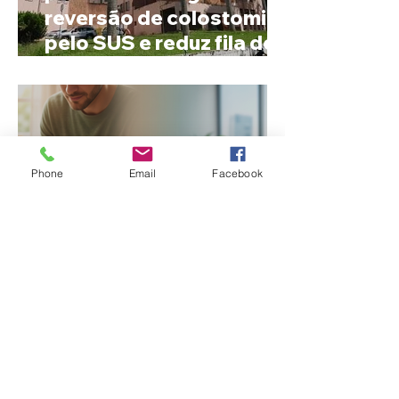
reversão de colostomia
pelo SUS e reduz fila de
espera
Phone
Email
Facebook
Nome estranho pode ser
registrado? Entenda o
que a lei brasileira
permite e quando é
possível mudar o
prenome