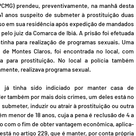
 (PCMG) prendeu, preventivamente, na manhã desta 
1 anos suspeito de submeter à prostituição duas 
reso em sua residência após expedição de mandados 
elo juiz da Comarca de Ibiá. A prisão foi efetuada 
inha para realização de programas sexuais. Uma 
 de Montes Claros, foi encontrada no local, com 
a para prostituição. No local a polícia também 
mente, realizava programa sexual. 
 já tinha sido indiciado por manter casa de 
der também por mais dois crimes, um deles está no 
submeter, induzir ou atrair à prostituição ou outra 
m menor de 18 anos, cuja a pena é reclusão de 4 a 
ado com o fim de obter vantagem econômica, aplica-
stá no artigo 229, que é manter, por conta própria 