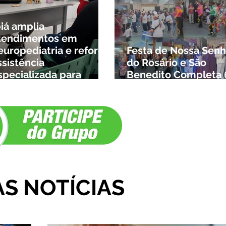
biá amplia
tendimentos em
europediatria e reforça
Festa de Nossa Senh
ssistência
do Rosário e São
specializada para
Benedito Completa 
rianças da cidade e da
Anos em Ibiá
egião
AS NOTÍCIAS