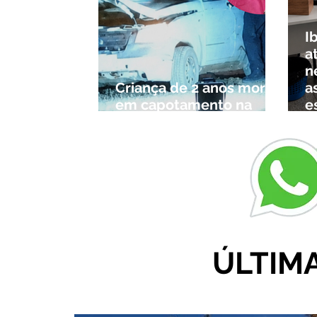
I
a
n
Criança de 2 anos morre
a
em capotamento na
e
Zona Rural de Ibiá
c
r
ÚLTIM