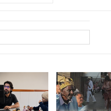
tinho volta atrás, cita
sagem divina, mas
ido nega candidatura
governo de Minas