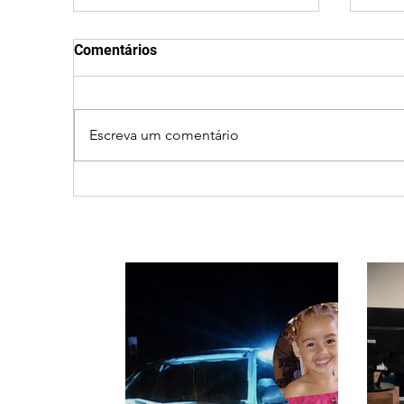
Comentários
Escreva um comentário
Ciclone bomba no Sul deve
Clei
provocar rajadas de vento
men
e calor extremo no
part
Triângulo e Alto Paranaíba
ao 