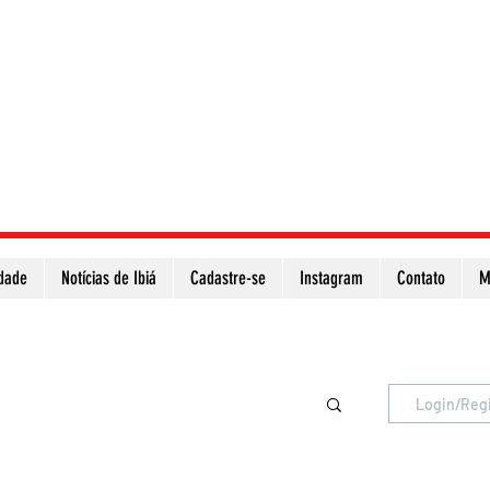
idade
Notícias de Ibiá
Cadastre-se
Instagram
Contato
M
Atualize a página para ver as novas notícias
Login/Reg