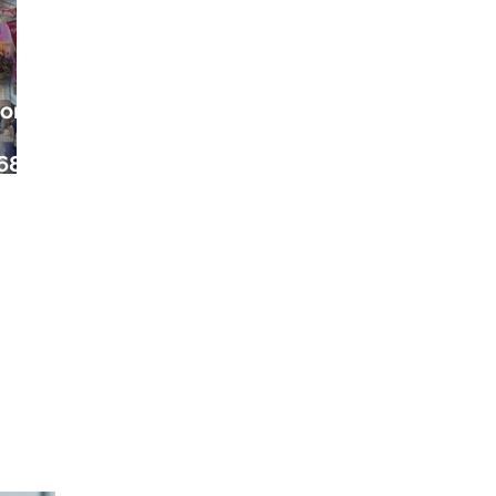
ora
68