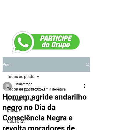
Post
Todos os posts
ibiaemfoco
Todos os posts
21 de nov. de 2024
1 min de leitura
Homem agride andarilho
Sem categoria
negro no Dia da
CIDADE
Consciência Negra e
CULTURA
revolta moradores de