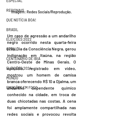
ESPECIAL
REGIONAIS
Imagem: Redes Sociais/Reprodução.
QUE NOTÍCIA BOA!
BRASIL
Um caso de agressão a um andarilho 
ELEIÇÕES 2022
negro ocorrido nesta quarta-feira 
(20), Dia da Consciência Negra, gerou 
GERAL
indignação em Itaúna, na região 
CENTENÁRIO DE IBIÁ
Centro-Oeste de Minas Gerais. O 
episódio, registrado em vídeo, 
ELEIÇÕES 2024
mostrou um homem de camisa 
MUNDO
branca oferecendo R$ 10 a Djalma, um 
andarilho dependente químico 
EMOÇÕES EM FOCO
conhecido na cidade, em troca de 
duas chicotadas nas costas. A cena 
foi amplamente compartilhada nas 
redes sociais e provocou revolta 