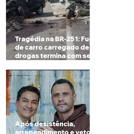
Tragédia na BR-251: Fuga
de carro carregado de
drogas termina com sete
mortos em Salinas
Após desistência,
arrependimento e veto