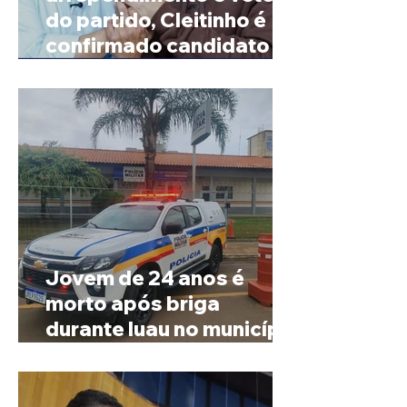
do partido, Cleitinho é
confirmado candidato ao
Governo de Minas
Jovem de 24 anos é
morto após briga
durante luau no município
de Rio Paranaíba