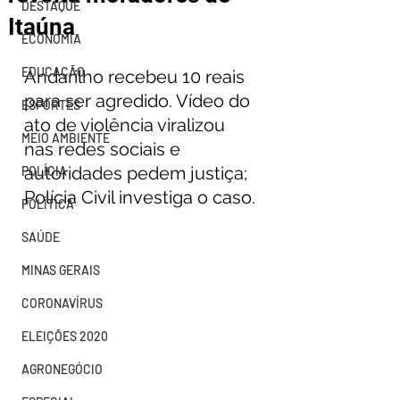
DESTAQUE
Itaúna
ECONOMIA
EDUCAÇÃO
Andarilho recebeu 10 reais 
para ser agredido. Vídeo do 
ESPORTES
ato de violência viralizou 
MEIO AMBIENTE
nas redes sociais e 
autoridades pedem justiça; 
POLÍCIA
Polícia Civil investiga o caso.
POLÍTICA
SAÚDE
MINAS GERAIS
CORONAVÍRUS
ELEIÇÕES 2020
AGRONEGÓCIO