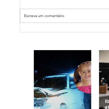
Escreva um comentário
Vereador Edinho é
MPM
encontrado morto em
de R
Uberlândia; polícia
sho
investiga o caso
em 
pouc
habi
I
a