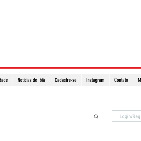
idade
Notícias de Ibiá
Cadastre-se
Instagram
Contato
M
Atualize a página para ver as novas notícias
Login/Reg