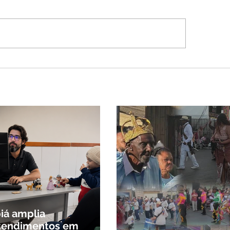
G tenta barrar gastos
$ 1,8 milhão com
ws da Festa da Banana
cidade mineira de
o mais de 4 mil
tantes
biá amplia
tendimentos em