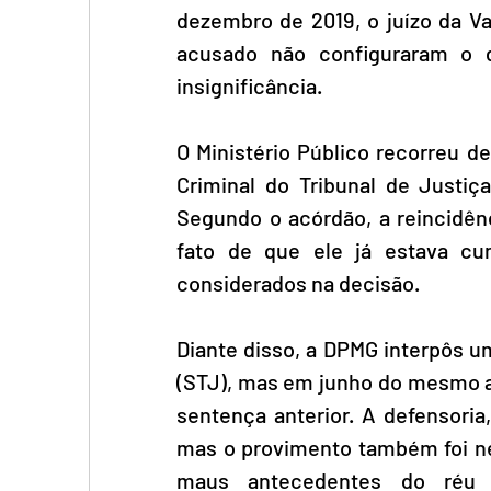
dezembro de 2019, o juízo da V
acusado não configuraram o d
insignificância.
O Ministério Público recorreu d
Criminal do Tribunal de Justi
Segundo o acórdão, a reincidê
fato de que ele já estava c
considerados na decisão.
Diante disso, a DPMG interpôs um
(STJ), mas em junho do mesmo an
sentença anterior. A defensoria
mas o provimento também foi neg
maus antecedentes do réu j