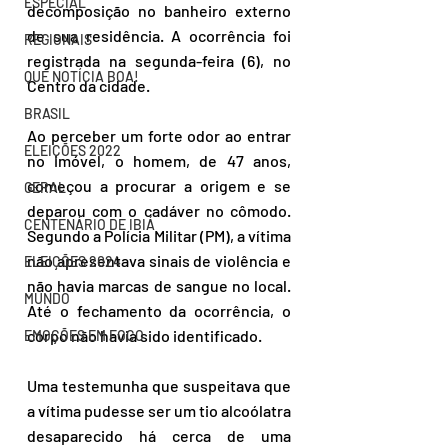
ESPECIAL
decomposição no banheiro externo 
de sua residência. A ocorrência foi 
REGIONAIS
registrada na segunda-feira (6), no 
QUE NOTÍCIA BOA!
Centro da cidade.
BRASIL
Ao perceber um forte odor ao entrar 
ELEIÇÕES 2022
no imóvel, o homem, de 47 anos, 
começou a procurar a origem e se 
GERAL
deparou com o cadáver no cômodo. 
CENTENÁRIO DE IBIÁ
Segundo a Polícia Militar (PM), a vítima 
não apresentava sinais de violência e 
ELEIÇÕES 2024
não havia marcas de sangue no local. 
MUNDO
Até o fechamento da ocorrência, o 
corpo não havia sido identificado.
EMOÇÕES EM FOCO
Uma testemunha que suspeitava que 
a vítima pudesse ser um tio alcoólatra 
desaparecido há cerca de uma 