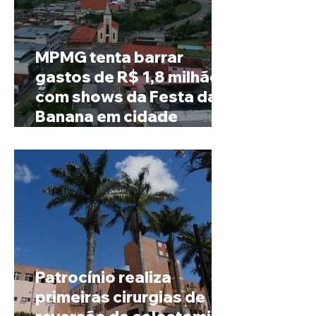
MPMG tenta barrar
gastos de R$ 1,8 milhão
com shows da Festa da
Banana em cidade
mineira de pouco mais de
4 mil habitantes
Patrocínio realiza
primeiras cirurgias de