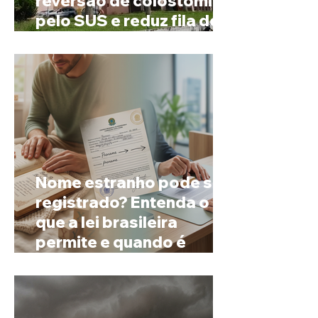
reversão de colostomia
pelo SUS e reduz fila de
espera
Nome estranho pode ser
registrado? Entenda o
que a lei brasileira
permite e quando é
possível mudar o
prenome