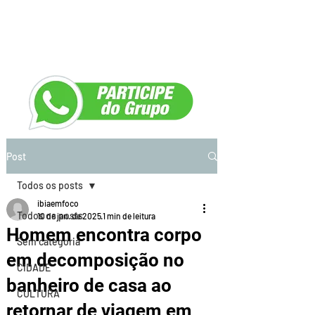
Post
Todos os posts
ibiaemfoco
Todos os posts
10 de jan. de 2025
1 min de leitura
Homem encontra corpo
Sem categoria
em decomposição no
CIDADE
banheiro de casa ao
CULTURA
retornar de viagem em