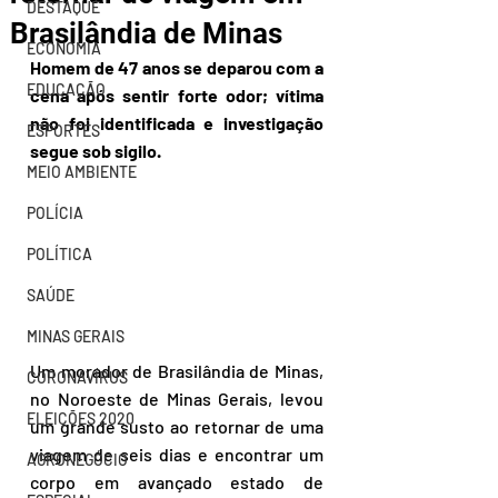
DESTAQUE
Brasilândia de Minas
ECONOMIA
Homem de 47 anos se deparou com a 
EDUCAÇÃO
cena após sentir forte odor; vítima 
não foi identificada e investigação 
ESPORTES
segue sob sigilo.
MEIO AMBIENTE
POLÍCIA
POLÍTICA
SAÚDE
MINAS GERAIS
Um morador de Brasilândia de Minas, 
CORONAVÍRUS
no Noroeste de Minas Gerais, levou 
ELEIÇÕES 2020
um grande susto ao retornar de uma 
viagem de seis dias e encontrar um 
AGRONEGÓCIO
corpo em avançado estado de 