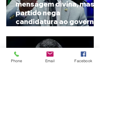
mensagem divina, mas
partido nega
candidatura ao governo
de Minas
Phone
Email
Facebook
Reviravolta na política
mineira: Cleitinho desiste
de disputar o Governo de
Minas e permanecerá no
Senado