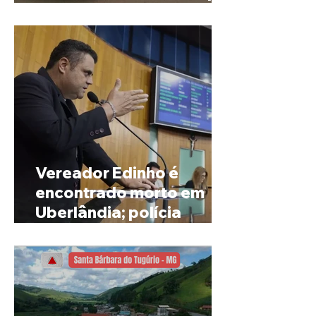
de Rio Paranaíba
Vereador Edinho é
encontrado morto em
Uberlândia; polícia
investiga o caso