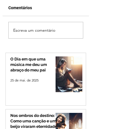
Comentários
Vereador Edinho é
MPMG tenta barr
Escreva um comentário
encontrado morto em
gastos de R$ 1,8 
Uberlândia; polícia
com shows da Fes
investiga o caso
Banana em cidad
mineira de pouco
de 4 mil habitant
O Dia em que uma
música me deu um
abraço do meu pai
25 de mai. de 2025
Nos ombros do destino:
Como uma canção e um
beijo viraram eternidade