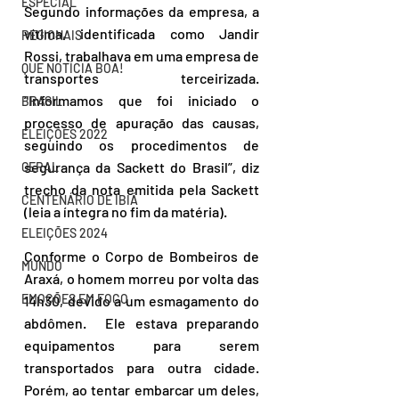
ESPECIAL
Segundo informações da empresa, a 
vítima, identificada como Jandir 
REGIONAIS
Rossi, trabalhava em uma empresa de 
QUE NOTÍCIA BOA!
transportes terceirizada. 
“Informamos que foi iniciado o 
BRASIL
processo de apuração das causas, 
ELEIÇÕES 2022
seguindo os procedimentos de 
segurança da Sackett do Brasil”, diz 
GERAL
trecho da nota emitida pela Sackett 
CENTENÁRIO DE IBIÁ
(leia a íntegra no fim da matéria).
ELEIÇÕES 2024
Conforme o Corpo de Bombeiros de 
MUNDO
Araxá, o homem morreu por volta das 
EMOÇÕES EM FOCO
14h30, devido a um esmagamento do 
abdômen.  Ele estava preparando 
equipamentos para serem 
transportados para outra cidade. 
Porém, ao tentar embarcar um deles, 