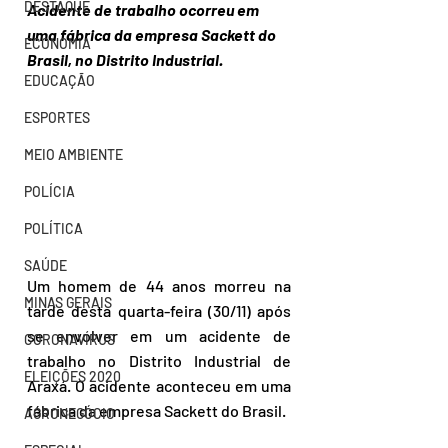
DESTAQUE
Acidente de trabalho ocorreu em 
uma fábrica da empresa Sackett do 
ECONOMIA
Brasil, no Distrito Industrial.
EDUCAÇÃO
ESPORTES
MEIO AMBIENTE
POLÍCIA
POLÍTICA
SAÚDE
Um homem de 44 anos morreu na 
MINAS GERAIS
tarde desta quarta-feira (30/11) após 
se envolver em um acidente de 
CORONAVÍRUS
trabalho no Distrito Industrial de 
ELEIÇÕES 2020
Araxá. O acidente aconteceu em uma 
fábrica da empresa Sackett do Brasil.
AGRONEGÓCIO