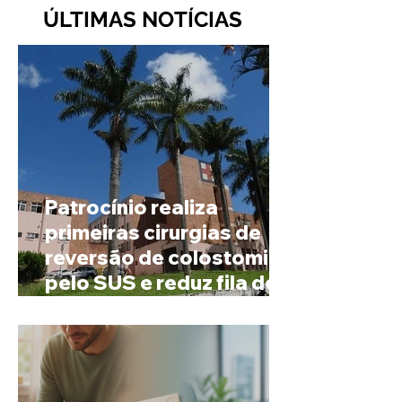
ÚLTIMAS NOTÍCIAS
Patrocínio realiza
primeiras cirurgias de
reversão de colostomia
pelo SUS e reduz fila de
espera