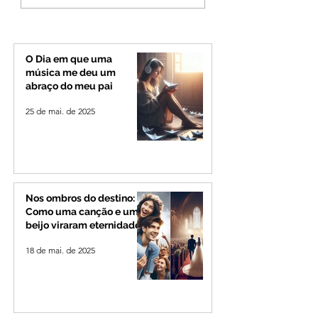
de vento e calor
mas partido nega
extremo no Triângulo e
candidatura ao g
Alto Paranaíba
de Minas
O Dia em que uma
música me deu um
abraço do meu pai
25 de mai. de 2025
Nos ombros do destino:
Como uma canção e um
beijo viraram eternidade
18 de mai. de 2025