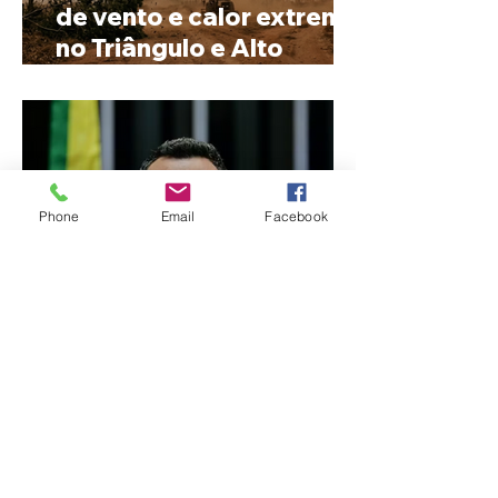
de vento e calor extremo
no Triângulo e Alto
Paranaíba
Phone
Email
Facebook
Cleitinho volta atrás, cita
mensagem divina, mas
partido nega
candidatura ao governo
de Minas