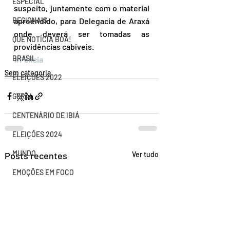
ESPECIAL
suspeito, juntamente com o material 
REGIONAIS
apreendido, para Delegacia de Araxá 
onde deverá ser tomadas as 
QUE NOTÍCIA BOA!
providências cabíveis. 
BRASIL
#Polícia
Sem categoria
ELEIÇÕES 2022
GERAL
CENTENÁRIO DE IBIÁ
ELEIÇÕES 2024
MUNDO
Posts recentes
Ver tudo
EMOÇÕES EM FOCO