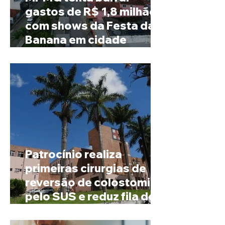
gastos de R$ 1,8 milhão
com shows da Festa da
Banana em cidade
mineira de pouco mais de
4 mil habitantes
Patrocínio realiza
primeiras cirurgias de
reversão de colostomia
pelo SUS e reduz fila de
espera