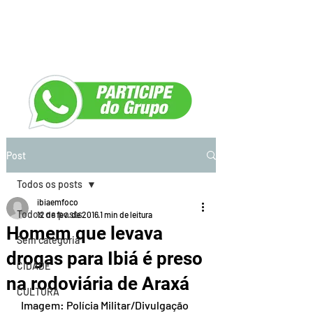
Post
Todos os posts
ibiaemfoco
Todos os posts
12 de fev. de 2016
1 min de leitura
Homem que levava
Sem categoria
drogas para Ibiá é preso
CIDADE
na rodoviária de Araxá
CULTURA
 Imagem: Polícia Militar/Divulgação