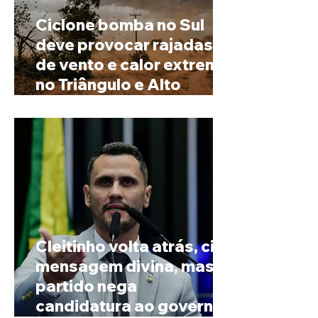
Ciclone bomba no Sul
deve provocar rajadas
de vento e calor extremo
no Triângulo e Alto
Paranaíba
Cleitinho volta atrás, cita
mensagem divina, mas
partido nega
candidatura ao governo