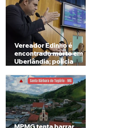
Vereador Edinho é
encontrado morto em
Uberlândia; polícia
investiga o caso
MPMG tenta barrar