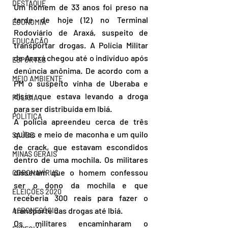
DESTAQUE
Um homem de 33 anos foi preso na 
tarde de hoje (12) no Terminal 
ECONOMIA
Rodoviário de Araxá, suspeito de 
EDUCAÇÃO
transportar drogas. A Polícia Militar 
de Araxá chegou até o indivíduo após 
ESPORTES
denúncia anônima. De acordo com a 
MEIO AMBIENTE
PM o suspeito vinha de Uberaba e 
disse que estava levando a droga 
POLÍCIA
para ser distribuída em Ibiá.
POLÍTICA
A polícia apreendeu cerca de três 
quilos e meio de maconha e um quilo 
SAÚDE
de crack, que estavam escondidos 
MINAS GERAIS
dentro de uma mochila. Os militares 
disseram que o homem confessou 
CORONAVÍRUS
ser o dono da mochila e que 
ELEIÇÕES 2020
receberia 300 reais para fazer o 
transporte das drogas até Ibiá.
AGRONEGÓCIO
Os militares encaminharam o 