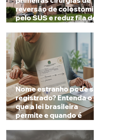
primeiras cirurgias de
reversão de colostomia
pelo SUS e reduz fila de
espera
Nome estranho pode ser
registrado? Entenda o
que a lei brasileira
permite e quando é
possível mudar o
prenome