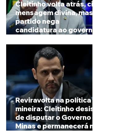
Cleitinho volta atrás, cita
mensagem divina, mas
partido nega
candidatura ao governo
de Minas
Reviravolta na política
mineira: Cleitinho desiste
de disputar o Governo de
Minas e permanecerá no
Senado