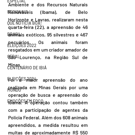
ESPECIAL
Ambiente e dos Recursos Naturais 
Renováveis ​​(Ibama), de Belo 
REGIONAIS
Horizonte e Lavras, realizaram nesta 
QUE NOTÍCIA BOA!
quarta-feira (22), a apreensão de 46 
BRASIL
animais exóticos, 95 silvestres e 467 
pecuários. Os animais foram 
ELEIÇÕES 2022
resgatados em um criador amador de 
GERAL
São Lourenço, na Região Sul de 
Minas.
CENTENÁRIO DE IBIÁ
ELEIÇÕES 2024
Foi a maior apreensão do ano 
realizada em Minas Gerais por uma 
MUNDO
operação de busca e apreensão do 
EMOÇÕES EM FOCO
Ibama. A operação contou também 
com a participação de agentes da 
Polícia Federal. Além dos 608 animais 
apreendidos, a medida resultou em 
multas de aproximadamente R$ 550 