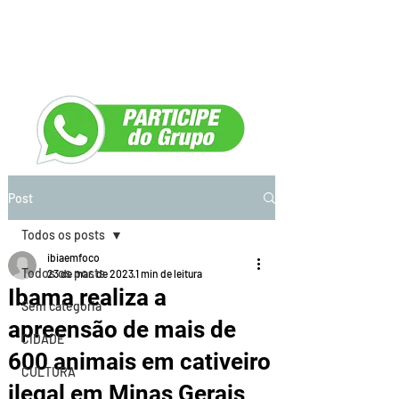
Post
Todos os posts
ibiaemfoco
Todos os posts
23 de mar. de 2023
1 min de leitura
Ibama realiza a
Sem categoria
apreensão de mais de
CIDADE
600 animais em cativeiro
CULTURA
ilegal em Minas Gerais