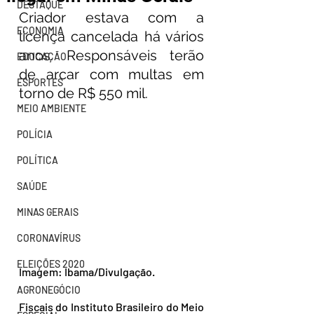
DESTAQUE
Criador estava com a 
ECONOMIA
licença cancelada há vários 
anos. Responsáveis terão 
EDUCAÇÃO
de arcar com multas em 
ESPORTES
torno de R$ 550 mil.
MEIO AMBIENTE
POLÍCIA
POLÍTICA
SAÚDE
MINAS GERAIS
CORONAVÍRUS
ELEIÇÕES 2020
Imagem: Ibama/Divulgação.
AGRONEGÓCIO
Fiscais do Instituto Brasileiro do Meio 