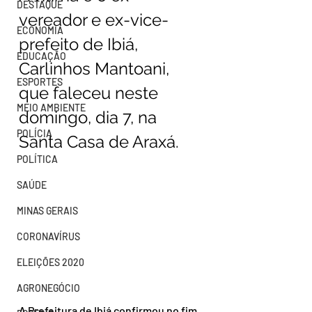
DESTAQUE
vereador e ex-vice-
ECONOMIA
prefeito de Ibiá, 
EDUCAÇÃO
Carlinhos Mantoani, 
ESPORTES
que faleceu neste 
MEIO AMBIENTE
domingo, dia 7, na 
POLÍCIA
Santa Casa de Araxá.
POLÍTICA
SAÚDE
MINAS GERAIS
CORONAVÍRUS
ELEIÇÕES 2020
AGRONEGÓCIO
A Prefeitura de Ibiá confirmou no fim 