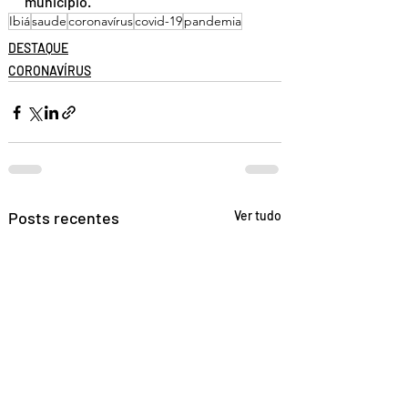
município.
Ibiá
saude
coronavírus
covid-19
pandemia
DESTAQUE
CORONAVÍRUS
Posts recentes
Ver tudo