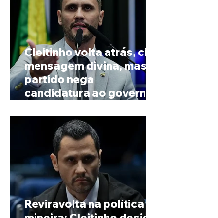
Cleitinho volta atrás, cita
mensagem divina, mas
partido nega
candidatura ao governo
de Minas
Reviravolta na política
mineira: Cleitinho desiste