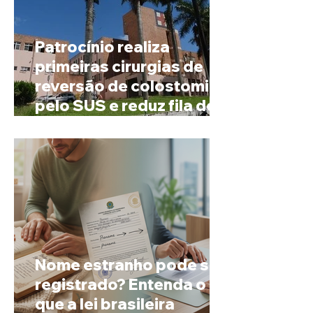
Patrocínio realiza
primeiras cirurgias de
reversão de colostomia
pelo SUS e reduz fila de
espera
Nome estranho pode ser
registrado? Entenda o
que a lei brasileira