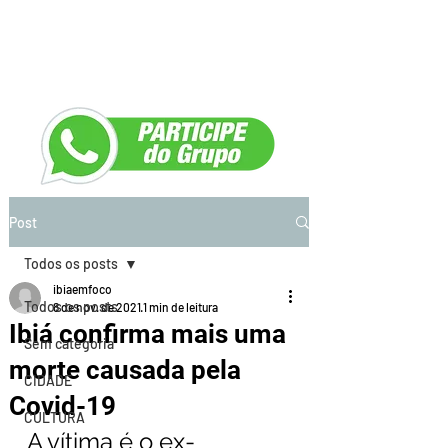
Post
Todos os posts
ibiaemfoco
Todos os posts
8 de nov. de 2021
1 min de leitura
Ibiá confirma mais uma
Sem categoria
morte causada pela
CIDADE
Covid-19
CULTURA
A vítima é o ex-