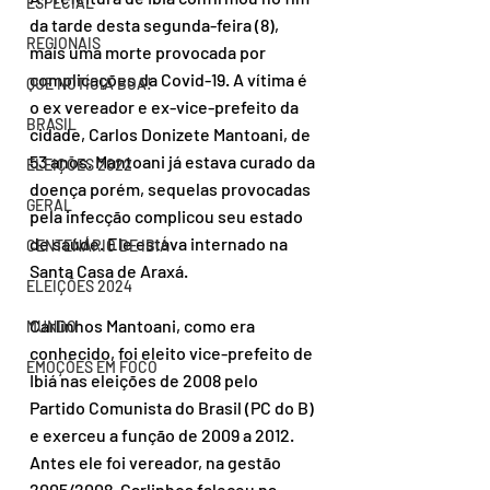
ESPECIAL
da tarde desta segunda-feira (8), 
REGIONAIS
mais uma morte provocada por 
complicações da Covid-19. A vítima é 
QUE NOTÍCIA BOA!
o ex vereador e ex-vice-prefeito da 
BRASIL
cidade, Carlos Donizete Mantoani, de 
53 anos. Mantoani já estava curado da 
ELEIÇÕES 2022
doença porém, sequelas provocadas 
GERAL
pela infecção complicou seu estado 
de saúde. Ele estava internado na 
CENTENÁRIO DE IBIÁ
Santa Casa de Araxá.
ELEIÇÕES 2024
Carlinhos Mantoani, como era 
MUNDO
conhecido, foi eleito vice-prefeito de 
EMOÇÕES EM FOCO
Ibiá nas eleições de 2008 pelo 
Partido Comunista do Brasil (PC do B) 
e exerceu a função de 2009 a 2012. 
Antes ele foi vereador, na gestão 
2005/2008. Carlinhos faleceu na 