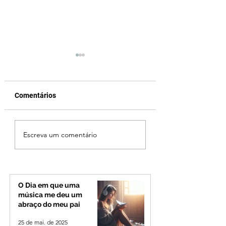
Comentários
Fechamento da Ponte
Criança de 2 anos
Escreva um comentário
Quinca Mariano muda
morre em capota
rotina de turistas e
na Zona Rural de 
transportadores entre
Minas e Goiás
O Dia em que uma
música me deu um
abraço do meu pai
25 de mai. de 2025