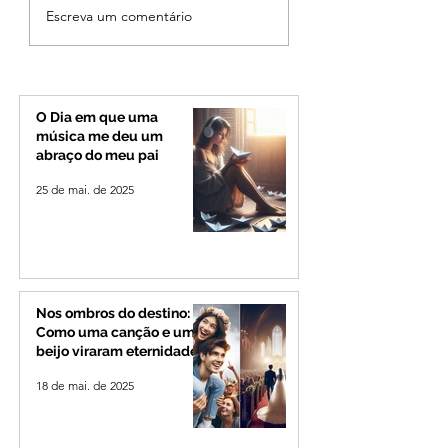
Ciclone bomba no Sul
Fechamento da P
Escreva um comentário
deve provocar rajadas
Quinca Mariano 
de vento e calor
rotina de turistas 
extremo no Triângulo e
transportadores e
Alto Paranaíba
Minas e Goiás
O Dia em que uma
música me deu um
abraço do meu pai
25 de mai. de 2025
Nos ombros do destino:
Como uma canção e um
beijo viraram eternidade
18 de mai. de 2025