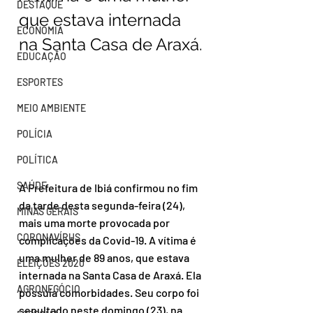
DESTAQUE
que estava internada 
ECONOMIA
na Santa Casa de Araxá.
EDUCAÇÃO
ESPORTES
MEIO AMBIENTE
POLÍCIA
POLÍTICA
SAÚDE
A Prefeitura de Ibiá confirmou no fim 
da tarde desta segunda-feira (24), 
MINAS GERAIS
mais uma morte provocada por 
CORONAVÍRUS
complicações da Covid-19. A vítima é 
uma mulher de 89 anos, que estava 
ELEIÇÕES 2020
internada na Santa Casa de Araxá. Ela 
AGRONEGÓCIO
possuía comorbidades. Seu corpo foi 
sepultado neste domingo (23), na 