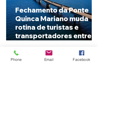
Fechamento da Ponte
Quinca Mariano muda
rotina de turistas e
transportadores entre
Minas e Goiás
Phone
Email
Facebook
Criança de 2 anos morre
em capotamento na Zona