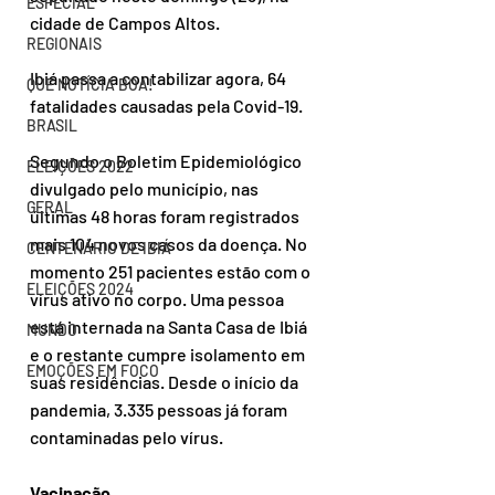
ESPECIAL
cidade de Campos Altos.
REGIONAIS
Ibiá passa a contabilizar agora, 64 
QUE NOTÍCIA BOA!
fatalidades causadas pela Covid-19.
BRASIL
Segundo o Boletim Epidemiológico 
ELEIÇÕES 2022
divulgado pelo município, nas 
GERAL
últimas 48 horas foram registrados 
mais 104 novos casos da doença. No 
CENTENÁRIO DE IBIÁ
momento 251 pacientes estão com o 
ELEIÇÕES 2024
vírus ativo no corpo. Uma pessoa 
está internada na Santa Casa de Ibiá 
MUNDO
e o restante cumpre isolamento em 
EMOÇÕES EM FOCO
suas residências. Desde o início da 
pandemia, 3.335 pessoas já foram 
contaminadas pelo vírus.
Vacinação