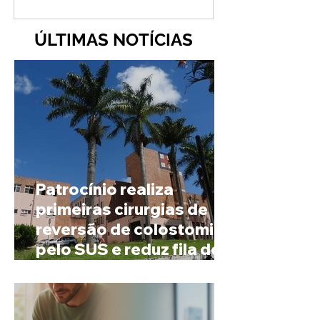
ÚLTIMAS NOTÍCIAS
Patrocínio realiza
primeiras cirurgias de
reversão de colostomia
pelo SUS e reduz fila de
espera