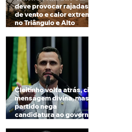
deve provocar rajadas
de vento e calor extremo
no Triângulo e Alto
Paranaíba
Cleitinho volta atrás, cita
mensagem divina, mas
partido nega
candidatura ao governo
de Minas