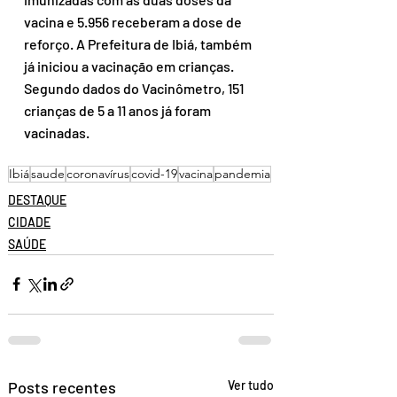
vacina e 5.956 receberam a dose de 
reforço. A Prefeitura de Ibiá, também 
já iniciou a vacinação em crianças. 
Segundo dados do Vacinômetro, 151 
crianças de 5 a 11 anos já foram 
vacinadas.
Ibiá
saude
coronavírus
covid-19
vacina
pandemia
DESTAQUE
CIDADE
SAÚDE
Posts recentes
Ver tudo