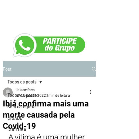
Post
Todos os posts
ibiaemfoco
Todos os posts
24 de jan. de 2022
1 min de leitura
Ibiá confirma mais uma
Sem categoria
morte causada pela
CIDADE
Covid-19
CULTURA
A vítima é uma mulher 