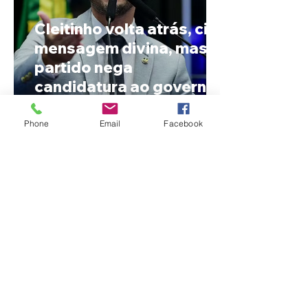
Cleitinho volta atrás, cita
mensagem divina, mas
partido nega
candidatura ao governo
de Minas
Phone
Email
Facebook
Reviravolta na política
mineira: Cleitinho desiste
de disputar o Governo de
Minas e permanecerá no