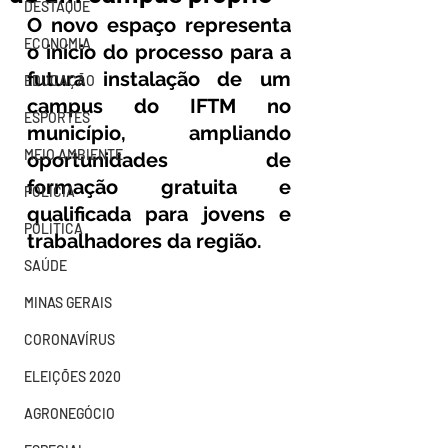
DESTAQUE
O novo espaço representa 
ECONOMIA
o início do processo para a 
futura instalação de um 
EDUCAÇÃO
campus do IFTM no 
ESPORTES
município, ampliando 
MEIO AMBIENTE
oportunidades de 
formação gratuita e 
POLÍCIA
qualificada para jovens e 
POLÍTICA
trabalhadores da região.
SAÚDE
MINAS GERAIS
CORONAVÍRUS
ELEIÇÕES 2020
AGRONEGÓCIO