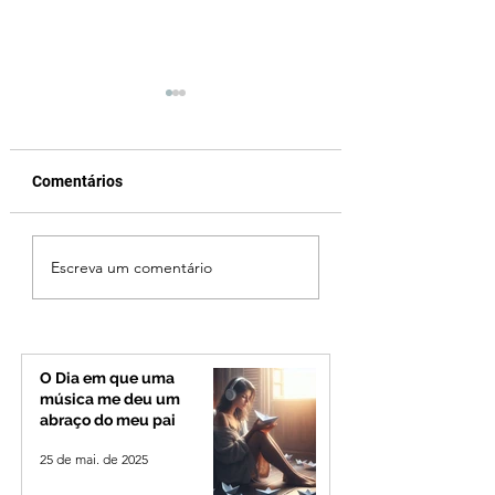
Comentários
Criança de 2 anos
Uberlândia em lut
Escreva um comentário
morre em capotamento
morre, aos 80 ano
na Zona Rural de Ibiá
Odelmo Leão, ex-
prefeito e líder po
que marcou o Tri
Mineiro
O Dia em que uma
música me deu um
abraço do meu pai
25 de mai. de 2025