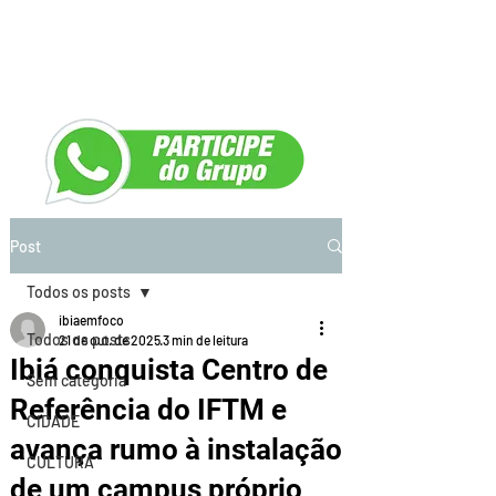
Post
Todos os posts
ibiaemfoco
Todos os posts
21 de out. de 2025
3 min de leitura
Ibiá conquista Centro de
Sem categoria
Referência do IFTM e
CIDADE
avança rumo à instalação
CULTURA
de um campus próprio