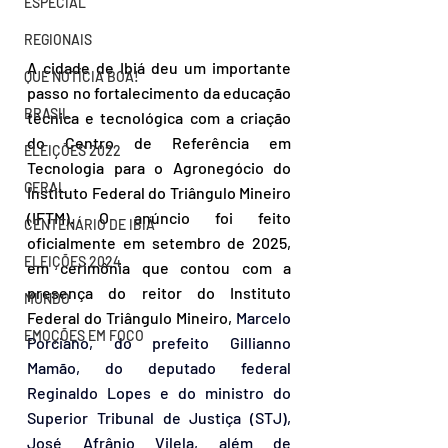
ESPECIAL
REGIONAIS
A cidade de Ibiá deu um importante 
QUE NOTÍCIA BOA!
passo no fortalecimento da educação 
BRASIL
técnica e tecnológica com a criação 
do Centro de Referência em 
ELEIÇÕES 2022
Tecnologia para o Agronegócio do 
GERAL
Instituto Federal do Triângulo Mineiro 
(IFTM). O anúncio foi feito 
CENTENÁRIO DE IBIÁ
oficialmente em setembro de 2025, 
ELEIÇÕES 2024
em cerimônia que contou com a 
presença do reitor do Instituto 
MUNDO
Federal do Triângulo Mineiro,
Marcelo 
EMOÇÕES EM FOCO
Porciano, do prefeito Gillianno 
Mamão, do deputado federal
Reginaldo Lopes e do ministro do 
Superior Tribunal de Justiça (STJ), 
José Afrânio Vilela, além de 