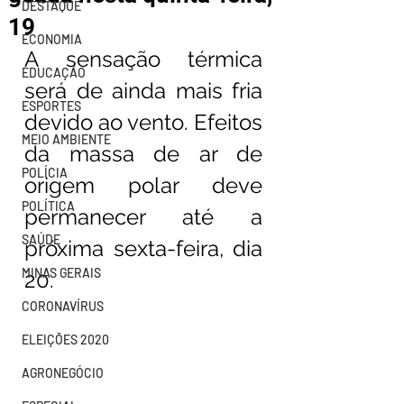
DESTAQUE
19
ECONOMIA
A sensação térmica 
EDUCAÇÃO
será de ainda mais fria 
ESPORTES
devido ao vento. Efeitos 
MEIO AMBIENTE
da massa de ar de 
POLÍCIA
origem polar deve 
POLÍTICA
permanecer até a 
SAÚDE
próxima sexta-feira, dia 
MINAS GERAIS
20.
CORONAVÍRUS
ELEIÇÕES 2020
AGRONEGÓCIO