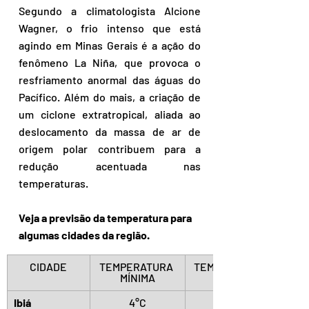
Segundo a climatologista Alcione 
Wagner, o frio intenso que está 
agindo em Minas Gerais é a ação do 
fenômeno La Niña, que provoca o 
resfriamento anormal das águas do 
Pacífico. Além do mais, a criação de 
um ciclone extratropical, aliada ao 
deslocamento da massa de ar de 
origem polar contribuem para a 
redução acentuada nas 
temperaturas.
Veja a previsão da temperatura para 
algumas cidades da região.
CIDADE
TEMPERATURA 
TEMPERATURA MÁXIMA
MÍNIMA
Ibiá
4°C