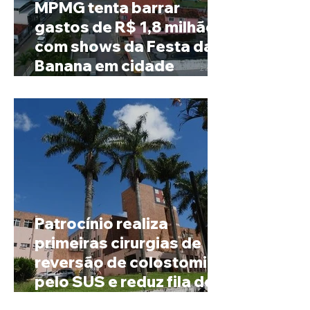
MPMG tenta barrar
gastos de R$ 1,8 milhão
com shows da Festa da
Banana em cidade
mineira de pouco mais de
4 mil habitantes
Patrocínio realiza
primeiras cirurgias de
reversão de colostomia
pelo SUS e reduz fila de
espera