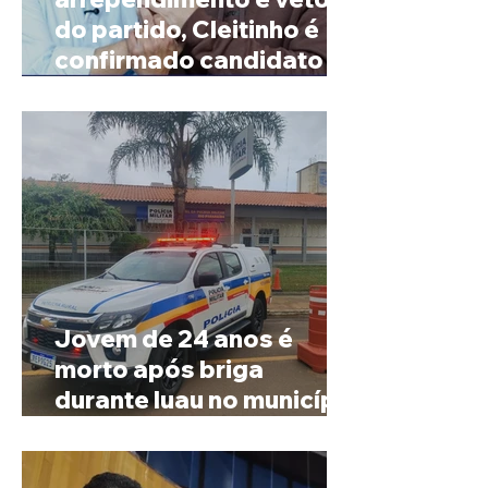
do partido, Cleitinho é
confirmado candidato ao
Governo de Minas
Jovem de 24 anos é
morto após briga
durante luau no município
de Rio Paranaíba