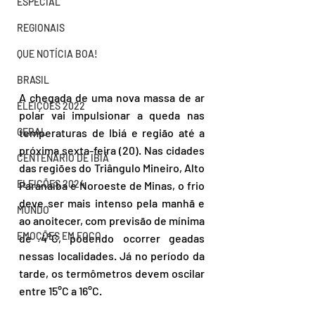
ESPECIAL
REGIONAIS
QUE NOTÍCIA BOA!
BRASIL
A chegada de uma nova massa de ar 
ELEIÇÕES 2022
polar vai impulsionar a queda nas 
GERAL
temperaturas de Ibiá e região até a 
próxima sexta-feira (20). Nas cidades 
CENTENÁRIO DE IBIÁ
das regiões do Triângulo Mineiro, Alto 
ELEIÇÕES 2024
Paranaíba e Noroeste de Minas, o frio 
deve ser mais intenso pela manhã e 
MUNDO
ao anoitecer, com previsão de mínima 
EMOÇÕES EM FOCO
de 4°C, podendo ocorrer geadas 
nessas localidades. Já no período da 
tarde, os termômetros devem oscilar 
entre 15°C a 16°C.