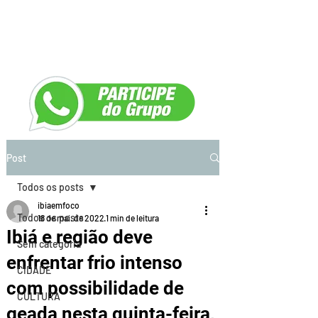
Post
Todos os posts
ibiaemfoco
Todos os posts
18 de mai. de 2022
1 min de leitura
Ibiá e região deve
Sem categoria
enfrentar frio intenso
CIDADE
com possibilidade de
CULTURA
geada nesta quinta-feira,