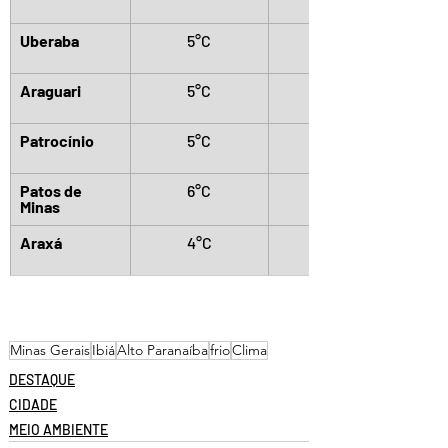
Uberaba
5°C
Araguari
5°C
Patrocínio
5°C
Patos de 
6°C
Minas
Araxá
4°C
Minas Gerais
Ibiá
Alto Paranaíba
frio
Clima
DESTAQUE
CIDADE
MEIO AMBIENTE