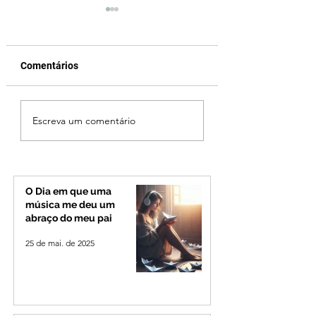
Comentários
Jovem de 24 anos é
Patrocínio realiza
Escreva um comentário
morto após briga
primeiras cirurgi
durante luau no
reversão de colo
município de Rio
pelo SUS e reduz f
Paranaíba
espera
O Dia em que uma
música me deu um
abraço do meu pai
25 de mai. de 2025