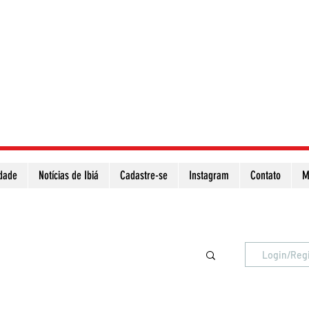
idade
Notícias de Ibiá
Cadastre-se
Instagram
Contato
M
Atualize a página para ver as novas notícias
Login/Reg