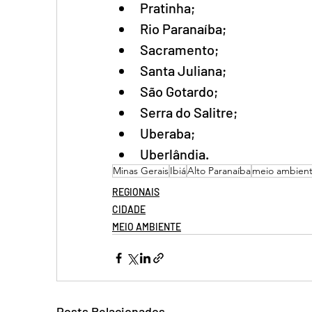
Pratinha;
Rio Paranaíba;
Sacramento;
Santa Juliana;
São Gotardo;
Serra do Salitre;
Uberaba;
Uberlândia.
Minas Gerais
Ibiá
Alto Paranaíba
meio ambien
REGIONAIS
CIDADE
MEIO AMBIENTE
Posts Relacionados