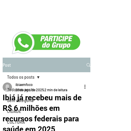
Post
Todos os posts
ibiaemfoco
Todos os posts
28 de ago. de 2025
2 min de leitura
Ibiá já recebeu mais de
Sem categoria
R$ 6 milhões em
CIDADE
recursos federais para
CULTURA
saúde em 2025