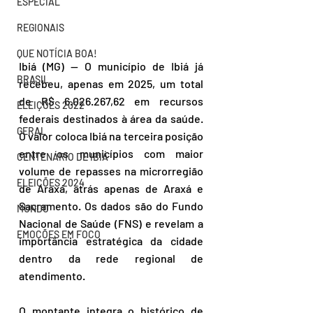
ESPECIAL
REGIONAIS
QUE NOTÍCIA BOA!
Ibiá (MG) — O município de Ibiá já 
BRASIL
recebeu, apenas em 2025, um total 
de R$ 6.026.267,62 em recursos 
ELEIÇÕES 2022
federais destinados à área da saúde. 
GERAL
O valor coloca Ibiá na terceira posição 
entre os municípios com maior 
CENTENÁRIO DE IBIÁ
volume de repasses na microrregião 
ELEIÇÕES 2024
de Araxá, atrás apenas de Araxá e 
Sacramento. Os dados são do Fundo 
MUNDO
Nacional de Saúde (FNS) e revelam a 
EMOÇÕES EM FOCO
importância estratégica da cidade 
dentro da rede regional de 
atendimento.
O montante integra o histórico de 