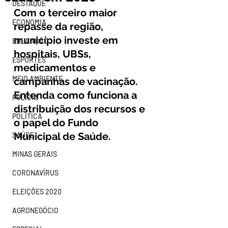
DESTAQUE
Com o terceiro maior 
ECONOMIA
repasse da região, 
município investe em 
EDUCAÇÃO
hospitais, UBSs, 
ESPORTES
medicamentos e 
MEIO AMBIENTE
campanhas de vacinação. 
Entenda como funciona a 
POLÍCIA
distribuição dos recursos e 
POLÍTICA
o papel do Fundo 
Municipal de Saúde.
SAÚDE
MINAS GERAIS
CORONAVÍRUS
ELEIÇÕES 2020
AGRONEGÓCIO