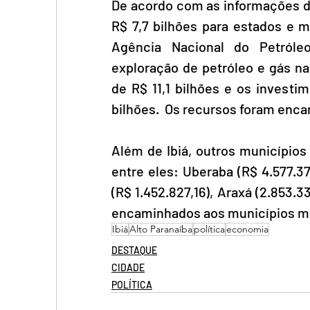
De acordo com as informações do 
R$ 7,7 bilhões para estados e mun
Agência Nacional do Petróleo
exploração de petróleo e gás na
de R$ 11,1 bilhões e os invest
bilhões.  Os recursos foram enca
Além de Ibiá, outros municípios
entre eles: Uberaba (R$ 4.577.374
(R$ 1.452.827,16), Araxá (2.853.3
encaminhados aos municípios ma
Ibiá
Alto Paranaíba
política
economia
DESTAQUE
CIDADE
POLÍTICA