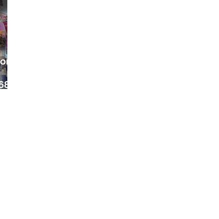
ora
68