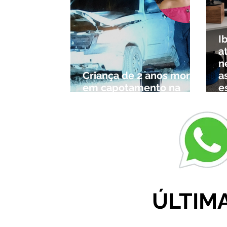
I
a
n
Criança de 2 anos morre
a
em capotamento na
e
Zona Rural de Ibiá
c
r
ÚLTIM