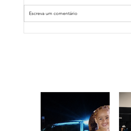
Escreva um comentário
Cleitinho volta atrás, cita
Revi
mensagem divina, mas
mine
partido nega candidatura
de d
ao governo de Minas
Min
Sen