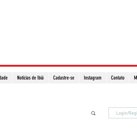
idade
Notícias de Ibiá
Cadastre-se
Instagram
Contato
M
Atualize a página para ver as novas notícias
Login/Reg