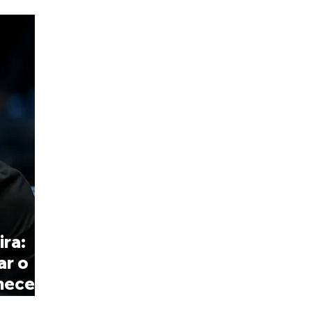
ira:
ar o
necerá