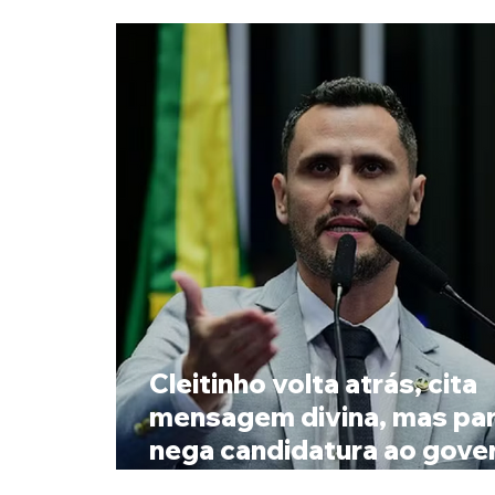
Cleitinho volta atrás, cita
mensagem divina, mas par
nega candidatura ao gove
Minas