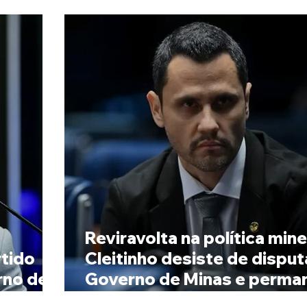
Reviravolta na política mine
tido
Cleitinho desiste de disput
rno de
Governo de Minas e perma
no Senado