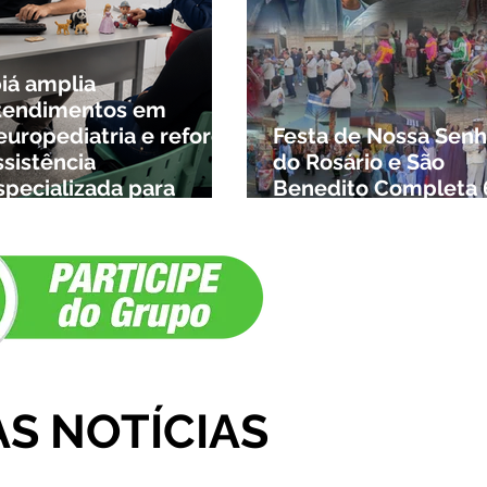
biá amplia
tendimentos em
europediatria e reforça
Festa de Nossa Senh
ssistência
do Rosário e São
specializada para
Benedito Completa 
rianças da cidade e da
Anos em Ibiá
egião
AS NOTÍCIAS