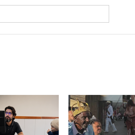
ravolta na política
ira: Cleitinho desiste
isputar o Governo de
as e permanecerá no
ado