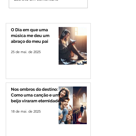
cita mensagem divina,
mineira: Cleitinho
mas partido nega
desiste de disputa
candidatura ao governo
Governo de Minas
de Minas
permanecerá no
Senado
O Dia em que uma
música me deu um
abraço do meu pai
25 de mai. de 2025
Nos ombros do destino:
Como uma canção e um
beijo viraram eternidade
18 de mai. de 2025