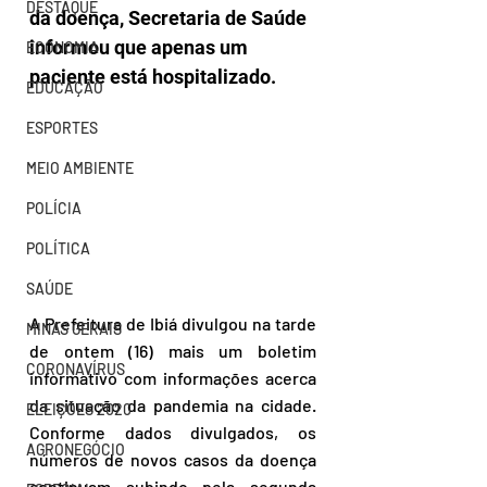
DESTAQUE
da doença, Secretaria de Saúde 
informou que apenas um 
ECONOMIA
paciente está hospitalizado.
EDUCAÇÃO
ESPORTES
MEIO AMBIENTE
POLÍCIA
POLÍTICA
SAÚDE
A Prefeitura de Ibiá divulgou na tarde 
MINAS GERAIS
de ontem (16) mais um boletim 
CORONAVÍRUS
informativo com informações acerca 
da situação da pandemia na cidade. 
ELEIÇÕES 2020
Conforme dados divulgados, os 
AGRONEGÓCIO
números de novos casos da doença 
continuam subindo pela segunda 