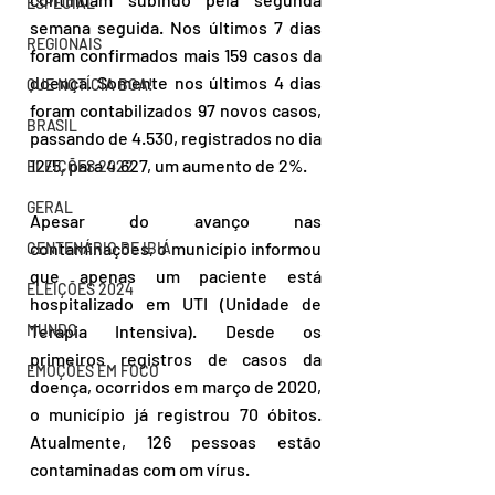
ESPECIAL
semana seguida. Nos últimos 7 dias 
REGIONAIS
foram confirmados mais 159 casos da 
doença. Somente nos últimos 4 dias 
QUE NOTÍCIA BOA!
foram contabilizados 97 novos casos, 
BRASIL
passando de 4.530, registrados no dia 
12/5, para 4.627, um aumento de 2%. 
ELEIÇÕES 2022
GERAL
Apesar do avanço nas 
contaminações, o município informou 
CENTENÁRIO DE IBIÁ
que apenas um paciente está 
ELEIÇÕES 2024
hospitalizado em UTI (Unidade de 
Terapia Intensiva). Desde os 
MUNDO
primeiros registros de casos da 
EMOÇÕES EM FOCO
doença, ocorridos em março de 2020, 
o município já registrou 70 óbitos. 
Atualmente, 126 pessoas estão 
contaminadas com om vírus. 