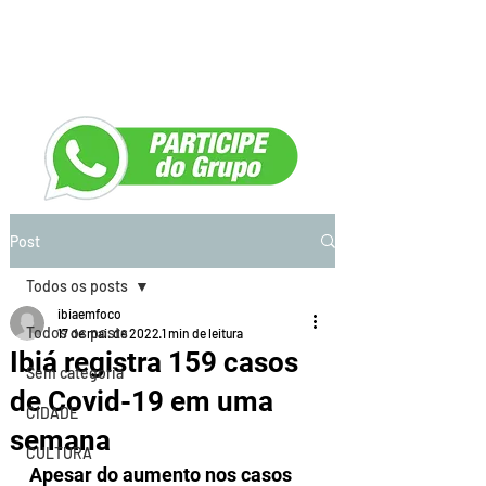
Post
Todos os posts
ibiaemfoco
Todos os posts
17 de mai. de 2022
1 min de leitura
Ibiá registra 159 casos
Sem categoria
de Covid-19 em uma
CIDADE
semana
CULTURA
Apesar do aumento nos casos 