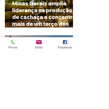
Minas Gerais amplia
liderança na produção
de cachaça e concentra
mais de um terço dos
alambiques do Brasil
Phone
Email
Facebook
STF reforça dever dos
municípios na proteção
de animais abandonados
e vítimas de maus-tratos