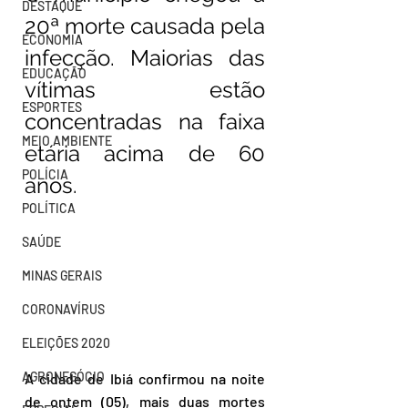
DESTAQUE
20ª morte causada pela 
ECONOMIA
infecção. Maiorias das 
EDUCAÇÃO
vítimas estão 
ESPORTES
concentradas na faixa 
MEIO AMBIENTE
etária acima de 60 
POLÍCIA
anos.
POLÍTICA
SAÚDE
MINAS GERAIS
CORONAVÍRUS
ELEIÇÕES 2020
AGRONEGÓCIO
A cidade de Ibiá confirmou na noite 
de ontem (05), mais duas mortes 