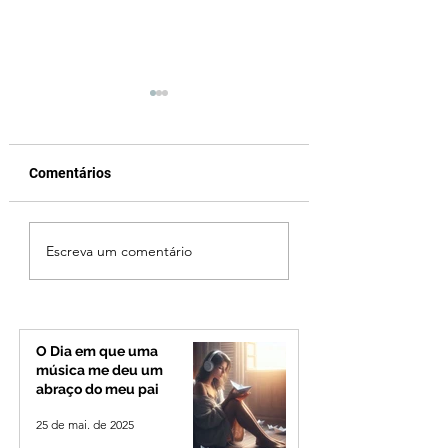
Comentários
Ciclone bomba no Sul
Fechamento da P
Escreva um comentário
deve provocar rajadas
Quinca Mariano 
de vento e calor
rotina de turistas 
extremo no Triângulo e
transportadores e
Alto Paranaíba
Minas e Goiás
O Dia em que uma
música me deu um
abraço do meu pai
25 de mai. de 2025