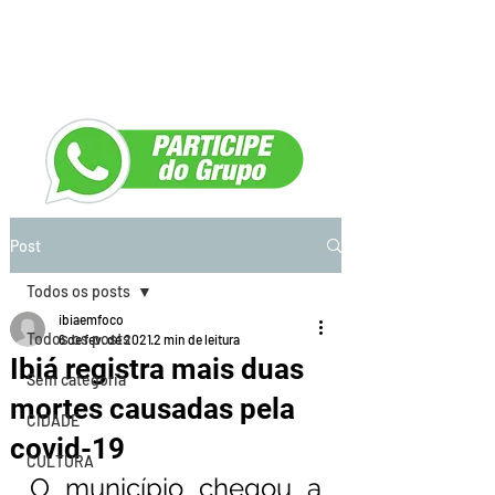
Post
Todos os posts
ibiaemfoco
Todos os posts
6 de fev. de 2021
2 min de leitura
Ibiá registra mais duas
Sem categoria
mortes causadas pela
CIDADE
covid-19
CULTURA
O município chegou a 