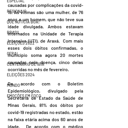
ESPECIAL
causadas por complicações da covid-
REGIONAIS
19. As vítimas são uma mulher, de 76 
anos e um homem, que não teve sua 
QUE NOTÍCIA BOA!
idade divulgada. Ambos estavam 
BRASIL
internados na Unidade de Terapia 
Intensiva (UTI), de Araxá.  Com mais 
ELEIÇÕES 2022
esses dois óbitos confirmadas, o 
GERAL
município soma agora 20 mortes 
causadas pela doença, cinco delas 
CENTENÁRIO DE IBIÁ
ocorridas no mês de fevereiro. 
ELEIÇÕES 2024
De acordo com o Boletim 
MUNDO
Epidemiológico, divulgado pela 
EMOÇÕES EM FOCO
Secretaria de Estado da Saúde de 
Minas Gerais, 81% dos óbitos por 
covid-19 registradas no estado, estão 
na faixa etária acima dos 60 anos de 
idade.  De acordo com o médico 