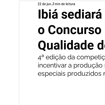
22 de jun.
3 min de leitura
Ibiá sediará
o Concurso 
Qualidade d
4ª edição da competiç
incentivar a produção 
especiais produzidos 