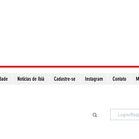
idade
Notícias de Ibiá
Cadastre-se
Instagram
Contato
M
Atualize a página para ver as novas notícias
Login/Reg