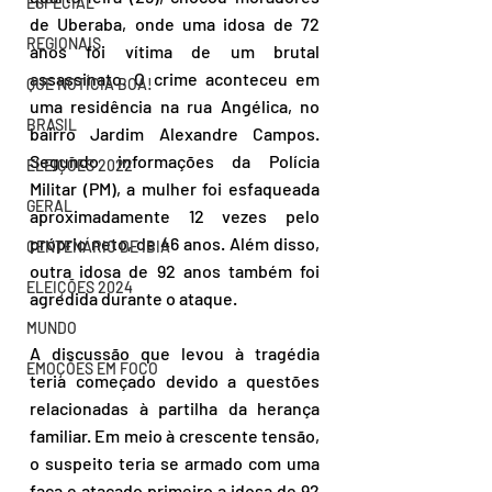
ESPECIAL
de Uberaba, onde uma idosa de 72 
REGIONAIS
anos foi vítima de um brutal 
assassinato. O crime aconteceu em 
QUE NOTÍCIA BOA!
uma residência na rua Angélica, no 
BRASIL
bairro Jardim Alexandre Campos. 
Segundo informações da Polícia 
ELEIÇÕES 2022
Militar (PM), a mulher foi esfaqueada 
GERAL
aproximadamente 12 vezes pelo 
próprio neto, de 46 anos. Além disso, 
CENTENÁRIO DE IBIÁ
outra idosa de 92 anos também foi 
ELEIÇÕES 2024
agredida durante o ataque. 
MUNDO
A discussão que levou à tragédia 
EMOÇÕES EM FOCO
teria começado devido a questões 
relacionadas à partilha da herança 
familiar. Em meio à crescente tensão, 
o suspeito teria se armado com uma 
faca e atacado primeiro a idosa de 92 