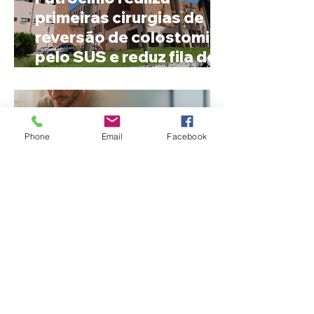
primeiras cirurgias de
reversão de colostomia
pelo SUS e reduz fila de
espera
Phone
Email
Facebook
Nome estranho pode ser
registrado? Entenda o
que a lei brasileira
permite e quando é
possível mudar o