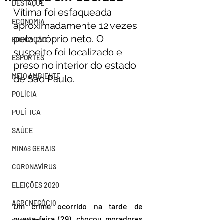
DESTAQUE
Vítima foi esfaqueada 
ECONOMIA
aproximadamente 12 vezes 
pelo próprio neto. O 
EDUCAÇÃO
suspeito foi localizado e 
ESPORTES
preso no interior do estado 
MEIO AMBIENTE
de São Paulo.
POLÍCIA
POLÍTICA
SAÚDE
MINAS GERAIS
CORONAVÍRUS
ELEIÇÕES 2020
AGRONEGÓCIO
Um crime ocorrido na tarde de 
quarta-feira (29), chocou moradores 