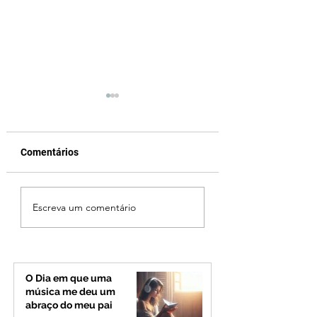
Comentários
Jovem de 24 anos é
Vereador Edinho 
Escreva um comentário
morto após briga
encontrado mort
durante luau no
Uberlândia; políci
município de Rio
investiga o caso
Paranaíba
O Dia em que uma
música me deu um
abraço do meu pai