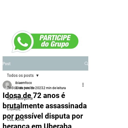
Post
Todos os posts
ibiaemfoco
Todos os posts
30 de nov. de 2023
2 min de leitura
Idosa de 72 anos é
Sem categoria
brutalmente assassinada
CIDADE
por possível disputa por
CULTURA
herança em Uberaba