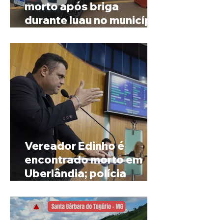
morto após briga
durante luau no município
de Rio Paranaíba
Vereador Edinho é
encontrado morto em
Uberlândia; polícia
investiga o caso