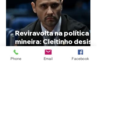
Reviravolta na política
mineira: Cleitinho desiste
de disputar o Governo de
Minas e permanecerá no
Phone
Email
Facebook
Senado
Fechamento da Ponte