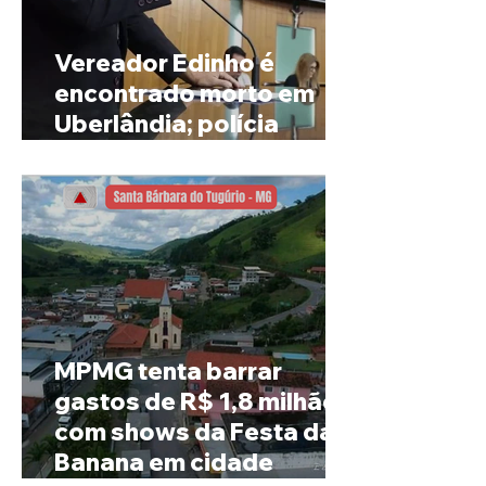
Vereador Edinho é
encontrado morto em
Uberlândia; polícia
investiga o caso
MPMG tenta barrar
gastos de R$ 1,8 milhão
com shows da Festa da
Banana em cidade