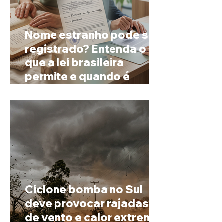
Nome estranho pode ser
registrado? Entenda o
que a lei brasileira
permite e quando é
possível mudar o
prenome
Ciclone bomba no Sul
deve provocar rajadas
de vento e calor extremo