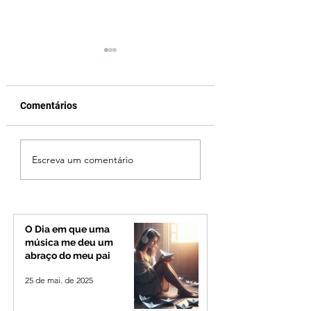
Comentários
Patrocínio realiza
Ciclone bomba no
Escreva um comentário
primeiras cirurgias de
deve provocar ra
reversão de colostomia
de vento e calor
pelo SUS e reduz fila de
extremo no Triâng
espera
Alto Paranaíba
O Dia em que uma
música me deu um
abraço do meu pai
25 de mai. de 2025