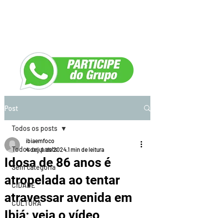
Post
Todos os posts
ibiaemfoco
Todos os posts
4 de jul. de 2024
1 min de leitura
Idosa de 86 anos é
Sem categoria
atropelada ao tentar
CIDADE
atravessar avenida em
CULTURA
Ibiá; veja o vídeo