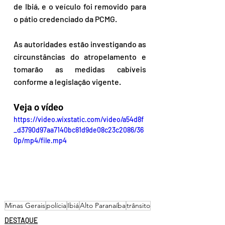
de Ibiá, e o veículo foi removido para 
o pátio credenciado da PCMG.
As autoridades estão investigando as 
circunstâncias do atropelamento e 
tomarão as medidas cabíveis 
conforme a legislação vigente. 
Veja o vídeo
https://video.wixstatic.com/video/a54d8f
_d3790d97aa7140bc81d9de08c23c2086/36
0p/mp4/file.mp4
Minas Gerais
polícia
Ibiá
Alto Paranaíba
trânsito
DESTAQUE