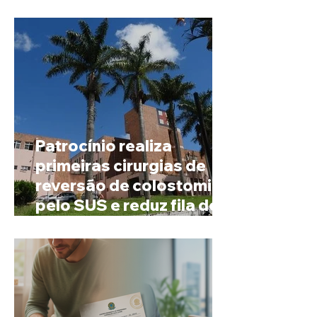
mineira de pouco mais de
4 mil habitantes
Patrocínio realiza
primeiras cirurgias de
reversão de colostomia
pelo SUS e reduz fila de
espera