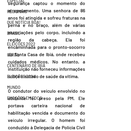
ESPECIAL
segurança captou o momento do 
atropelamento. Uma senhora de 86 
REGIONAIS
anos foi atingida e sofreu fraturas na 
QUE NOTÍCIA BOA!
perna e no braço, além de várias 
escoriações pelo corpo, incluindo a 
BRASIL
região da cabeça. Ela foi 
ELEIÇÕES 2022
encaminhada para o pronto-socorro 
da Santa Casa de Ibiá, onde recebeu 
GERAL
cuidados médicos. No entanto, a 
CENTENÁRIO DE IBIÁ
instituição não forneceu informações 
sobre o estado de saúde da vítima.
ELEIÇÕES 2024
MUNDO
O condutor do veículo envolvido no 
acidente foi preso pela PM. Ele 
EMOÇÕES EM FOCO
portava carteira nacional de 
habilitação vencida e documento do 
veículo irregular. O homem foi 
conduzido à Delegacia de Polícia Civil 