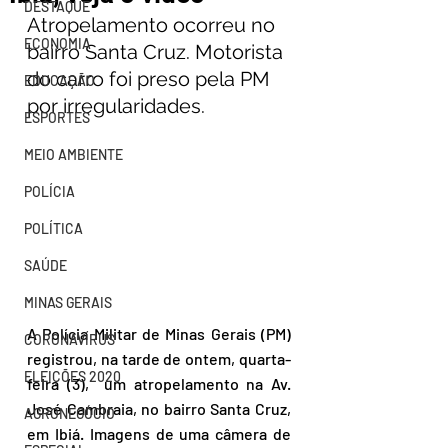
DESTAQUE
Atropelamento ocorreu no 
ECONOMIA
bairro Santa Cruz. Motorista 
do carro foi preso pela PM 
EDUCAÇÃO
por irregularidades.
ESPORTES
MEIO AMBIENTE
POLÍCIA
POLÍTICA
SAÚDE
MINAS GERAIS
A Polícia Militar de Minas Gerais (PM) 
CORONAVÍRUS
registrou, na tarde de ontem, quarta-
ELEIÇÕES 2020
feira (3),  um atropelamento na Av. 
José Cambraia, no bairro Santa Cruz, 
AGRONEGÓCIO
em Ibiá. Imagens de uma câmera de 