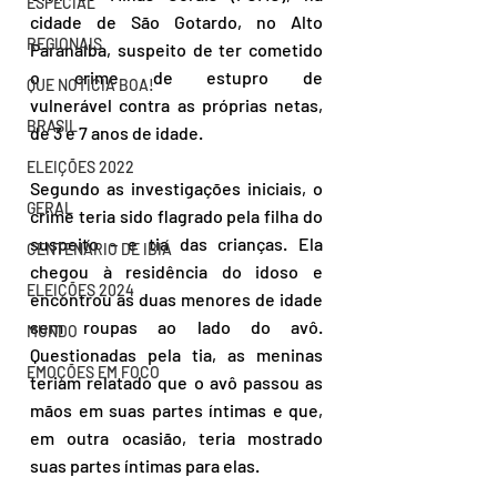
ESPECIAL
cidade de São Gotardo, no Alto 
REGIONAIS
Paranaíba, suspeito de ter cometido 
o crime de estupro de 
QUE NOTÍCIA BOA!
vulnerável contra as próprias netas, 
BRASIL
de 3 e 7 anos de idade.
ELEIÇÕES 2022
Segundo as investigações iniciais, o 
GERAL
crime teria sido flagrado pela filha do 
suspeito – e tia das crianças. Ela 
CENTENÁRIO DE IBIÁ
chegou à residência do idoso e 
ELEIÇÕES 2024
encontrou as duas menores de idade 
sem roupas ao lado do avô. 
MUNDO
Questionadas pela tia, as meninas 
EMOÇÕES EM FOCO
teriam relatado que o avô passou as 
mãos em suas partes íntimas e que, 
em outra ocasião, teria mostrado 
suas partes íntimas para elas.