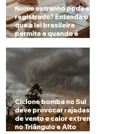
Nome estranho pode ser
registrado? Entenda o
que a lei brasileira
permite e quando é
possível mudar o
prenome
Ciclone bomba no Sul
deve provocar rajadas
de vento e calor extremo
no Triângulo e Alto