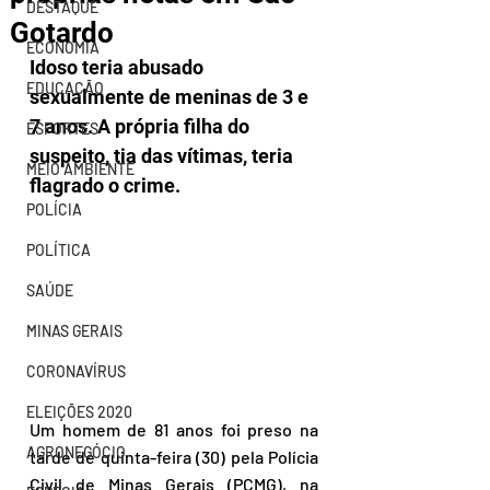
DESTAQUE
Gotardo
ECONOMIA
Idoso teria abusado 
EDUCAÇÃO
sexualmente de meninas de 3 e 
7 anos. A própria filha do 
ESPORTES
suspeito, tia das vítimas, teria 
MEIO AMBIENTE
flagrado o crime.
POLÍCIA
POLÍTICA
SAÚDE
MINAS GERAIS
CORONAVÍRUS
ELEIÇÕES 2020
Um homem de 81 anos foi preso na 
AGRONEGÓCIO
tarde de quinta-feira (30) pela Polícia 
Civil de Minas Gerais (PCMG), na 