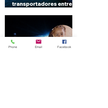
transportadores entre
Minas e Goiás
Phone
Email
Facebook
Criança de 2 anos morre
em capotamento na Zona
Rural de Ibiá