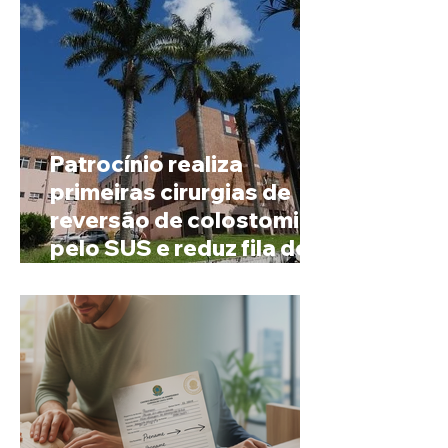
Patrocínio realiza
primeiras cirurgias de
reversão de colostomia
pelo SUS e reduz fila de
espera