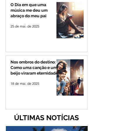
peregrinação par
O Dia em que uma
Romaria
música me deu um
abraço do meu pai
25 de mai. de 2025
Nos ombros do destino:
Como uma canção e um
beijo viraram eternidade
18 de mai. de 2025
ÚLTIMAS NOTÍCIAS