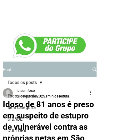
Post
Todos os posts
ibiaemfoco
Todos os posts
31 de out. de 2025
1 min de leitura
Idoso de 81 anos é preso
Sem categoria
em suspeito de estupro
CIDADE
de vulnerável contra as
CULTURA
próprias netas em São