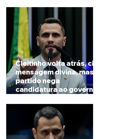
Paranaíba
Cleitinho volta atrás, cita
mensagem divina, mas
partido nega
candidatura ao governo
de Minas