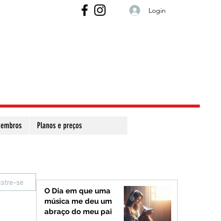
Login
embros
Planos e preços
istre-se
O Dia em que uma
música me deu um
abraço do meu pai