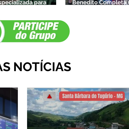
specializada para
Benedito Completa 
rianças da cidade e da
Anos em Ibiá
egião
AS NOTÍCIAS