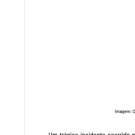
Imagem: C
Um trágico incidente ocorrido n