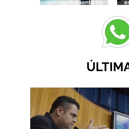
em capotamento na
e
Zona Rural de Ibiá
c
r
ÚLTIM