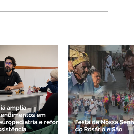
G tenta barrar gastos
$ 1,8 milhão com
ws da Festa da Banana
cidade mineira de
o mais de 4 mil
tantes
biá amplia
tendimentos em
europediatria e reforça
Festa de Nossa Senh
ssistência
do Rosário e São