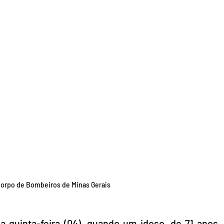
orpo de Bombeiros de Minas Gerais
a quinta-feira (04), quando um idoso, de 71 anos, 