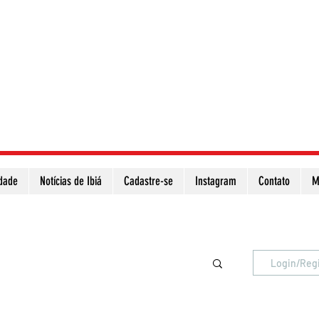
idade
Notícias de Ibiá
Cadastre-se
Instagram
Contato
M
Atualize a página para ver as novas notícias
Login/Reg