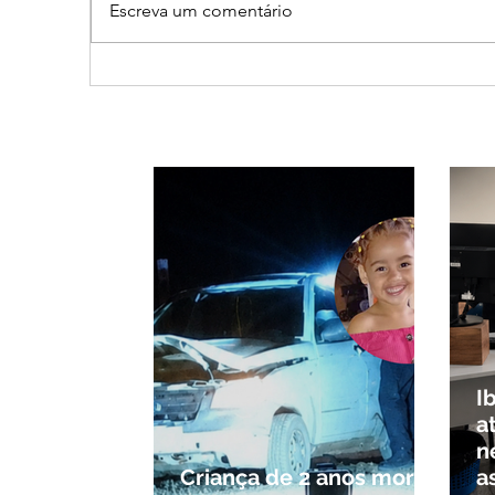
Escreva um comentário
Vereador Edinho é
MPM
encontrado morto em
de R
Uberlândia; polícia
sho
investiga o caso
em 
pouc
habi
I
a
n
Criança de 2 anos morre
a