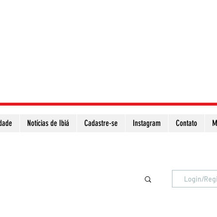
idade
Notícias de Ibiá
Cadastre-se
Instagram
Contato
M
Atualize a página para ver as novas notícias
Login/Reg