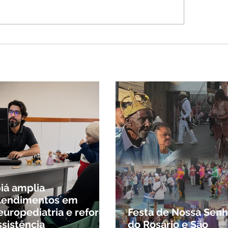
ravolta na política
ira: Cleitinho desiste
isputar o Governo de
as e permanecerá no
ado
biá amplia
tendimentos em
europediatria e reforça
Festa de Nossa Senh
ssistência
do Rosário e São