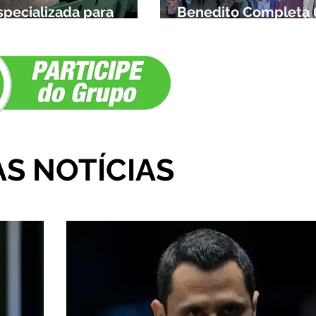
specializada para
Benedito Completa 
rianças da cidade e da
Anos em Ibiá
egião
AS NOTÍCIAS