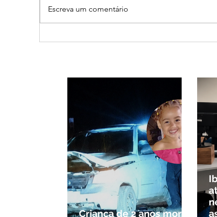
Escreva um comentário
Cleitinho volta atrás, cita
Revi
mensagem divina, mas
mine
partido nega candidatura
de d
ao governo de Minas
Min
Sen
I
a
n
Criança de 2 anos morre
a