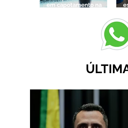
em capotamento na
e
Zona Rural de Ibiá
c
r
ÚLTIM