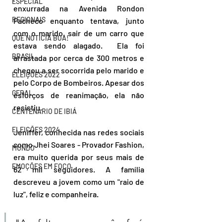
ESPECIAL
enxurrada na Avenida Rondon 
REGIONAIS
Pacheco enquanto tentava, junto 
com o marido, sair de um carro que 
QUE NOTÍCIA BOA!
estava sendo alagado.  Ela foi 
BRASIL
arrastada por cerca de 300 metros e 
chegou a ser socorrida pelo marido e 
ELEIÇÕES 2022
pelo Corpo de Bombeiros. Apesar dos 
GERAL
esforços de reanimação, ela não 
resistiu.
CENTENÁRIO DE IBIÁ
ELEIÇÕES 2024
Jeniffer, conhecida nas redes sociais 
como Jhei Soares - Provador Fashion, 
MUNDO
era muito querida por seus mais de 
EMOÇÕES EM FOCO
62 mil seguidores. A família 
descreveu a jovem como um "raio de 
luz", feliz e companheira. 