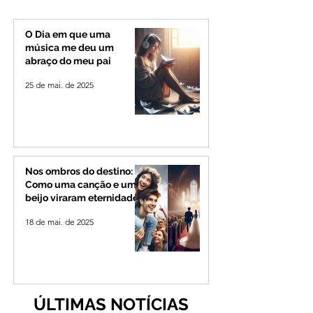
extremo no Triângulo e
transportadores e
Alto Paranaíba
Minas e Goiás
O Dia em que uma
música me deu um
abraço do meu pai
25 de mai. de 2025
Nos ombros do destino:
Como uma canção e um
beijo viraram eternidade
18 de mai. de 2025
ÚLTIMAS NOTÍCIAS