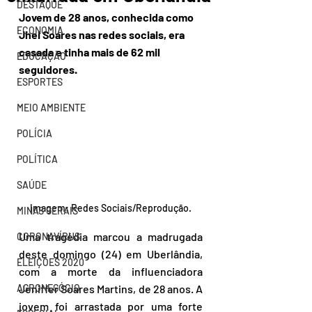
DESTAQUE
Jovem de 28 anos, conhecida como 
ECONOMIA
Jhei Soares nas redes sociais, era 
casada e tinha mais de 62 mil 
EDUCAÇÃO
seguidores.
ESPORTES
MEIO AMBIENTE
POLÍCIA
POLÍTICA
SAÚDE
Imagem: Redes Sociais/Reprodução.
MINAS GERAIS
Uma tragédia marcou a madrugada 
CORONAVÍRUS
deste domingo (24) em Uberlândia, 
ELEIÇÕES 2020
com a morte da influenciadora 
AGRONEGÓCIO
Jeniffer Soares Martins, de 28 anos. A 
jovem foi arrastada por uma forte 