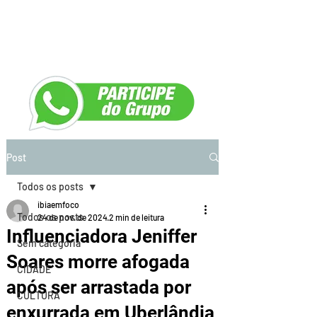
Post
Todos os posts
ibiaemfoco
Todos os posts
24 de nov. de 2024
2 min de leitura
Influenciadora Jeniffer
Sem categoria
Soares morre afogada
CIDADE
após ser arrastada por
CULTURA
enxurrada em Uberlândia