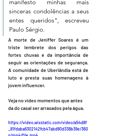
manifesto minhas mais 
sinceras condolências a seus 
entes queridos", escreveu 
Paulo Sérgio.
A morte de Jeniffer Soares é um 
triste lembrete dos perigos das 
fortes chuvas e da importância de 
seguir as orientações de segurança. 
A comunidade de Uberlândia está de 
luto e presta suas homenagens à 
jovem influencer.
Veja no vídeo momentos que antes 
da do casal ser arrasados pela água.
https://video.wixstatic.com/video/a54d8f
_81fdaba6302142fcb47abd80d338b39e/360
p/mp4/file.mp4