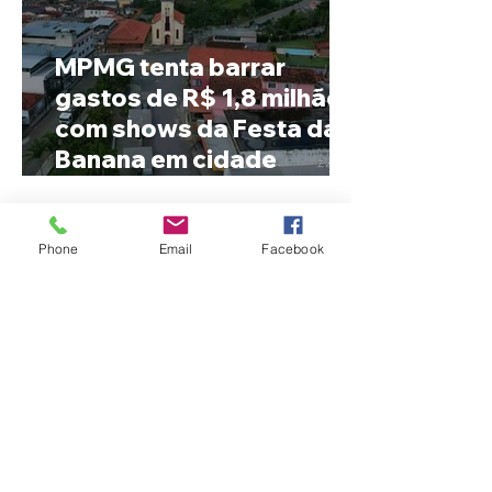
MPMG tenta barrar
gastos de R$ 1,8 milhão
com shows da Festa da
Banana em cidade
mineira de pouco mais de
4 mil habitantes
Phone
Email
Facebook
Patrocínio realiza
primeiras cirurgias de
reversão de colostomia