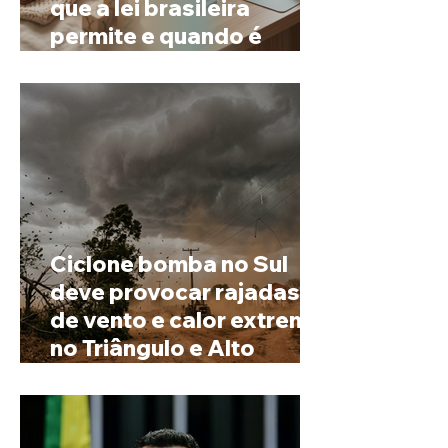
que a lei brasileira
permite e quando é
possível mudar o
prenome
Ciclone bomba no Sul
deve provocar rajadas
de vento e calor extremo
no Triângulo e Alto
Paranaíba