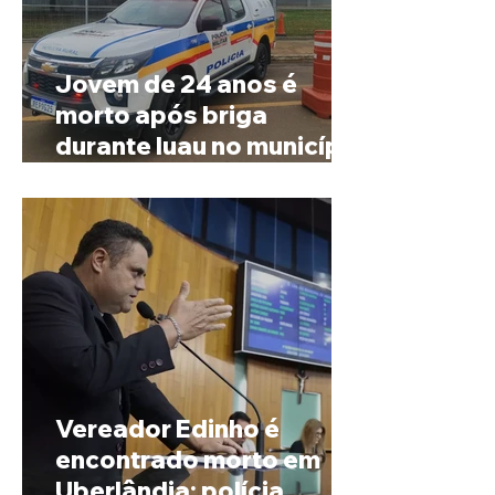
Jovem de 24 anos é
morto após briga
durante luau no município
de Rio Paranaíba
Vereador Edinho é
encontrado morto em
Uberlândia; polícia