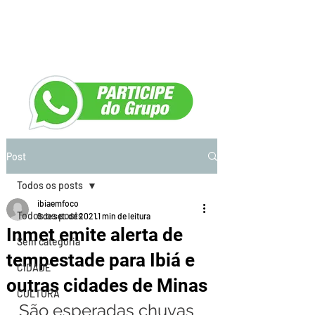
Post
Todos os posts
ibiaemfoco
Todos os posts
9 de set. de 2021
1 min de leitura
Inmet emite alerta de
Sem categoria
tempestade para Ibiá e
CIDADE
outras cidades de Minas
CULTURA
São esperadas chuvas 