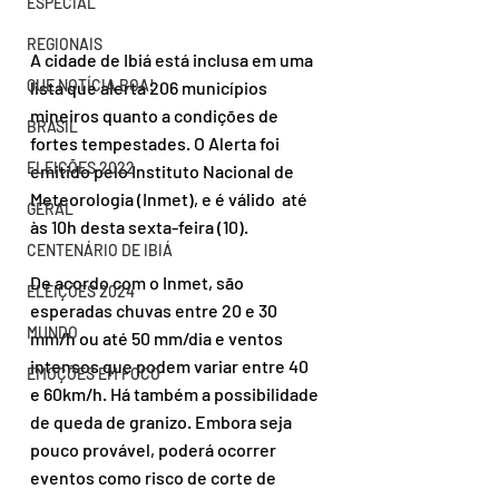
ESPECIAL
REGIONAIS
A cidade de Ibiá está inclusa em uma 
QUE NOTÍCIA BOA!
lista que alerta 206 municípios 
mineiros quanto a condições de 
BRASIL
fortes tempestades. O Alerta foi 
ELEIÇÕES 2022
emitido pelo Instituto Nacional de 
Meteorologia (Inmet), e é válido  até 
GERAL
às 10h desta sexta-feira (10).
CENTENÁRIO DE IBIÁ
De acordo com o Inmet, são 
ELEIÇÕES 2024
esperadas chuvas entre 20 e 30 
MUNDO
mm/h ou até 50 mm/dia e ventos 
intensos que podem variar entre 40 
EMOÇÕES EM FOCO
e 60km/h. Há também a possibilidade 
de queda de granizo. Embora seja 
pouco provável, poderá ocorrer 
eventos como risco de corte de 