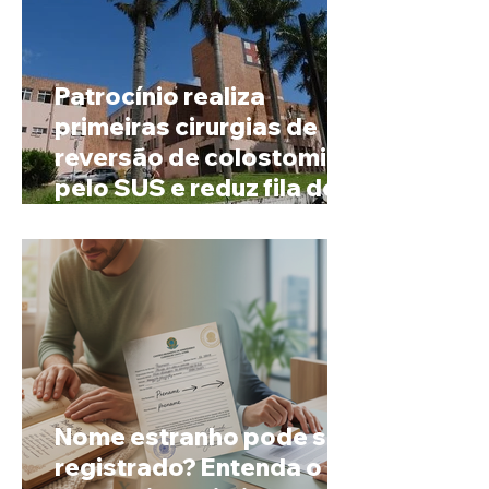
Patrocínio realiza
primeiras cirurgias de
reversão de colostomia
pelo SUS e reduz fila de
espera
Nome estranho pode ser
registrado? Entenda o