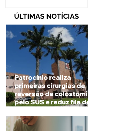
ÚLTIMAS NOTÍCIAS
Patrocínio realiza
primeiras cirurgias de
reversão de colostomia
pelo SUS e reduz fila de
espera