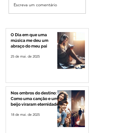
Fechamento da Ponte
Criança de 2 anos
Escreva um comentário
Quinca Mariano muda
morre em capota
rotina de turistas e
na Zona Rural de 
transportadores entre
Minas e Goiás
O Dia em que uma
música me deu um
abraço do meu pai
25 de mai. de 2025
Nos ombros do destino:
Como uma canção e um
beijo viraram eternidade
18 de mai. de 2025