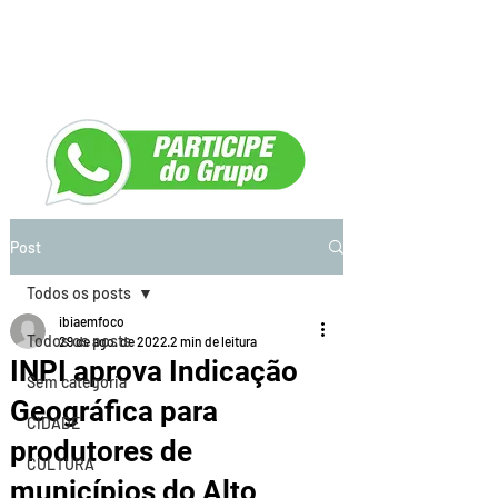
Post
Todos os posts
ibiaemfoco
Todos os posts
29 de ago. de 2022
2 min de leitura
INPI aprova Indicação
Sem categoria
Geográfica para
CIDADE
produtores de
CULTURA
municípios do Alto