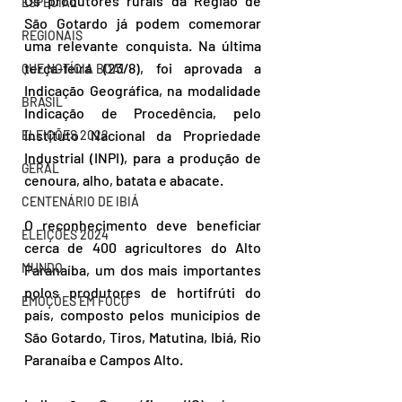
Os produtores rurais da Região de 
ESPECIAL
São Gotardo já podem comemorar 
REGIONAIS
uma relevante conquista. Na última 
terça-feira (23/8), foi aprovada a 
QUE NOTÍCIA BOA!
Indicação Geográfica, na modalidade 
BRASIL
Indicação de Procedência, pelo 
Instituto Nacional da Propriedade 
ELEIÇÕES 2022
Industrial (INPI), para a produção de 
GERAL
cenoura, alho, batata e abacate.
CENTENÁRIO DE IBIÁ
O reconhecimento deve beneficiar 
ELEIÇÕES 2024
cerca de 400 agricultores do Alto 
MUNDO
Paranaíba, um dos mais importantes 
polos produtores de hortifrúti do 
EMOÇÕES EM FOCO
país, composto pelos municípios de 
São Gotardo, Tiros, Matutina, Ibiá, Rio 
Paranaíba e Campos Alto.