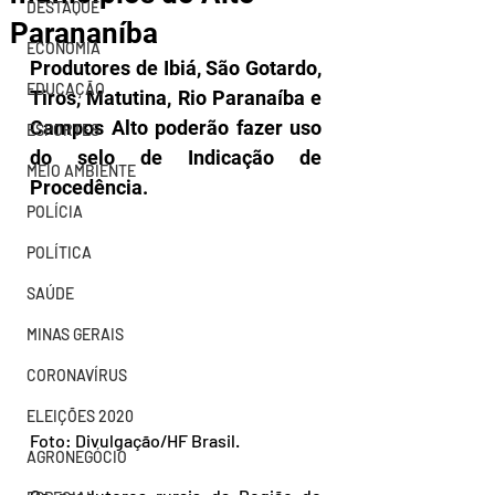
DESTAQUE
Parananíba
ECONOMIA
Produtores de Ibiá, São Gotardo, 
EDUCAÇÃO
Tiros, Matutina, Rio Paranaíba e 
Campos Alto poderão fazer uso 
ESPORTES
do selo de Indicação de 
MEIO AMBIENTE
Procedência.
POLÍCIA
POLÍTICA
SAÚDE
MINAS GERAIS
CORONAVÍRUS
ELEIÇÕES 2020
Foto: Divulgação/HF Brasil.
AGRONEGÓCIO