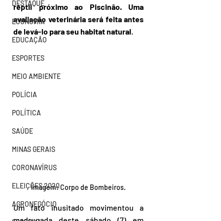
DESTAQUE
réptil próximo ao Piscinão. Uma 
avaliação veterinária será feita antes 
ECONOMIA
de levá-lo para seu habitat natural
.
EDUCAÇÃO
ESPORTES
MEIO AMBIENTE
POLÍCIA
POLÍTICA
SAÚDE
MINAS GERAIS
CORONAVÍRUS
ELEIÇÕES 2020
Imagem: Corpo de Bombeiros.
AGRONEGÓCIO
Um fato inusitado movimentou a 
madrugada deste sábado (7) em 