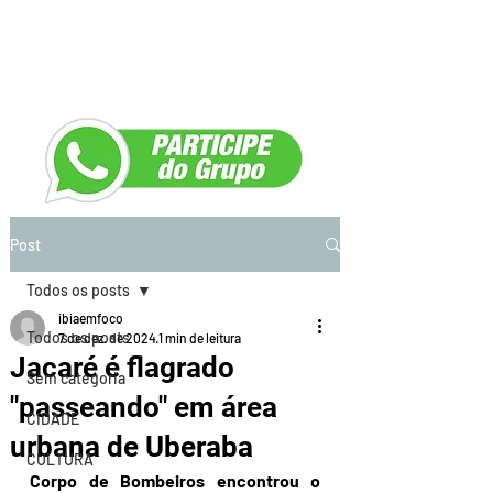
Post
Todos os posts
ibiaemfoco
Todos os posts
7 de dez. de 2024
1 min de leitura
Jacaré é flagrado
Sem categoria
"passeando" em área
CIDADE
urbana de Uberaba
CULTURA
Corpo de Bombeiros encontrou o 