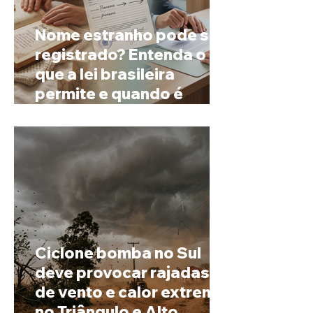
Nome estranho pode ser
registrado? Entenda o
que a lei brasileira
permite e quando é
possível mudar o
prenome
Ciclone bomba no Sul
deve provocar rajadas
de vento e calor extremo
no Triângulo e Alto