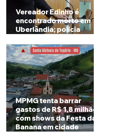
Vereador Edinho é
encontrado morto em
Uberlândia; polícia
investiga o caso
MPMG tenta barrar
gastos de R$ 1,8 milhão
com shows da Festa da
Banana em cidade
mineira de pouco mais de