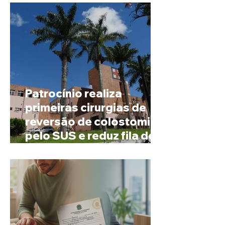
4 mil habitantes
Patrocínio realiza
primeiras cirurgias de
reversão de colostomia
pelo SUS e reduz fila de
espera