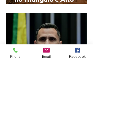
Paranaíba
Phone
Email
Facebook
Cleitinho volta atrás, cita
mensagem divina, mas
partido nega
candidatura ao governo
de Minas