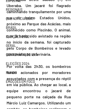
ESPECIAL
Uberaba. Um jacaré foi flagrado 
REGIONAIS
caminhando tranquilamente por uma 
rua do bairro Estados Unidos, 
QUE NOTÍCIA BOA!
próximo ao Parque das Acácias, mais 
BRASIL
conhecido como Piscinão. O animal, 
que já havia sido avistado na região 
ELEIÇÕES 2022
no início da semana, foi capturado 
GERAL
pelo Corpo de Bombeiros e levado 
para avaliação veterinária.
CENTENÁRIO DE IBIÁ
ELEIÇÕES 2024
Por volta das 2h30, os bombeiros 
foram acionados por moradores 
MUNDO
assustados com a presença do réptil 
EMOÇÕES EM FOCO
em via pública. Ao chegar ao local, a 
equipe encontrou o jacaré de 
pequeno porte na calçada da Rua 
Márcio Luiz Camargos. Utilizando um 
cambão, os bombeiros realizaram a 