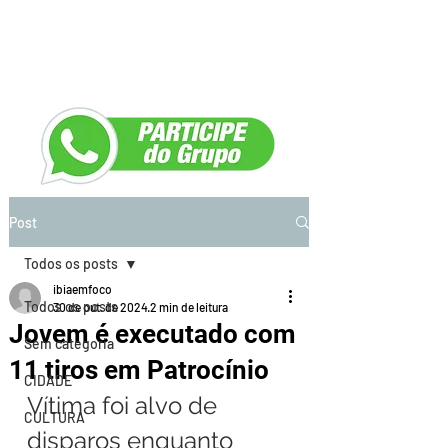
Post
Todos os posts
ibiaemfoco
Todos os posts
30 de out. de 2024
2 min de leitura
Jovem é executado com
Sem categoria
11 tiros em Patrocínio
CIDADE
Vítima foi alvo de 
CULTURA
disparos enquanto 