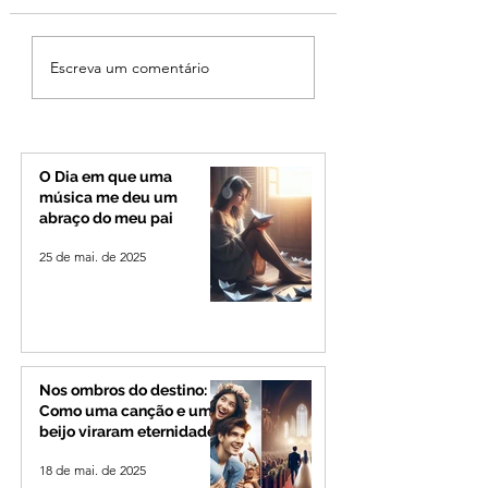
Patrocínio realiza
Criança de 2 anos
Escreva um comentário
primeiras cirurgias de
morre em capota
reversão de colostomia
na Zona Rural de 
pelo SUS e reduz fila de
espera
O Dia em que uma
música me deu um
abraço do meu pai
25 de mai. de 2025
Nos ombros do destino:
Como uma canção e um
beijo viraram eternidade
18 de mai. de 2025