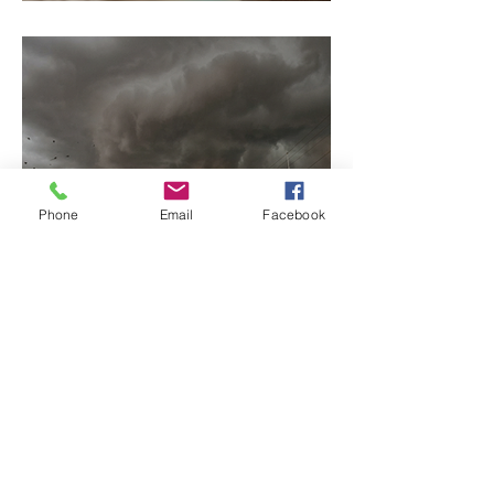
possível mudar o
prenome
Phone
Email
Facebook
Ciclone bomba no Sul
deve provocar rajadas
de vento e calor extremo
no Triângulo e Alto
Paranaíba