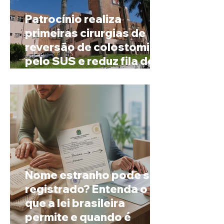
Patrocínio realiza
primeiras cirurgias de
reversão de colostomia
pelo SUS e reduz fila de
espera
Nome estranho pode ser
registrado? Entenda o
que a lei brasileira
permite e quando é