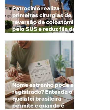
Patrocínio realiza
primeiras cirurgias de
reversão de colostomia
pelo SUS e reduz fila de
espera
Nome estranho pode ser
registrado? Entenda o
que a lei brasileira
permite e quando é