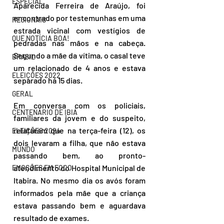
ESPECIAL
Aparecida Ferreira de Araújo, foi 
encontrado por testemunhas em uma 
REGIONAIS
estrada vicinal com vestígios de 
QUE NOTÍCIA BOA!
pedradas nas mãos e na cabeça. 
Segundo a mãe da vítima, o casal teve 
BRASIL
um relacionado de 4 anos e estava 
ELEIÇÕES 2022
separado há 15 dias.
GERAL
Em conversa com os policiais, 
CENTENÁRIO DE IBIÁ
familiares da jovem e do suspeito, 
relataram que na terça-feira (12), os 
ELEIÇÕES 2024
dois levaram a filha, que não estava 
MUNDO
passando bem, ao pronto-
atendimento do Hospital Municipal de 
EMOÇÕES EM FOCO
Itabira. No mesmo dia os avós foram 
informados pela mãe que a criança 
estava passando bem e aguardava 
resultado de exames.