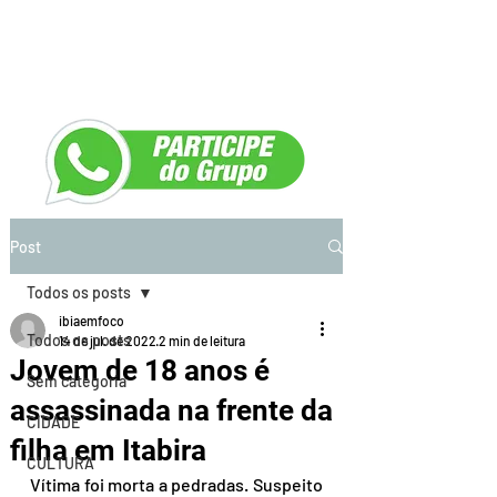
Post
Todos os posts
ibiaemfoco
Todos os posts
14 de jul. de 2022
2 min de leitura
Jovem de 18 anos é
Sem categoria
assassinada na frente da
CIDADE
filha em Itabira
CULTURA
Vítima foi morta a pedradas. Suspeito 