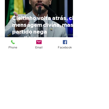
Cleitinho volta atrás, cita
mensagem divina, mas
partido nega
candidatura ao governo
de Minas
Phone
Email
Facebook
Reviravolta na política
mineira: Cleitinho desiste
de disputar o Governo de