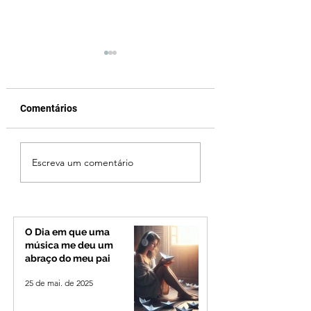
Comentários
Cleitinho volta atrás,
Reviravolta na pol
Escreva um comentário
cita mensagem divina,
mineira: Cleitinho
mas partido nega
desiste de disputa
candidatura ao governo
Governo de Minas
de Minas
permanecerá no
Senado
O Dia em que uma
música me deu um
abraço do meu pai
25 de mai. de 2025