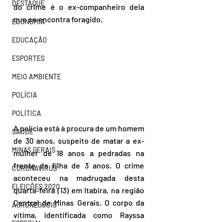
DESTAQUE
do crime é o ex-companheiro dela 
que se encontra foragido.
ECONOMIA
EDUCAÇÃO
ESPORTES
MEIO AMBIENTE
POLÍCIA
POLÍTICA
A polícia está à procura de um homem 
SAÚDE
de 30 anos, suspeito de matar a ex-
MINAS GERAIS
mulher de 18 anos a pedradas na 
frente da filha de 3 anos. O crime 
CORONAVÍRUS
aconteceu na madrugada desta 
ELEIÇÕES 2020
quarta-feira (13) em Itabira, na região 
Central de Minas Gerais. O corpo da 
AGRONEGÓCIO
vítima, identificada como Rayssa 