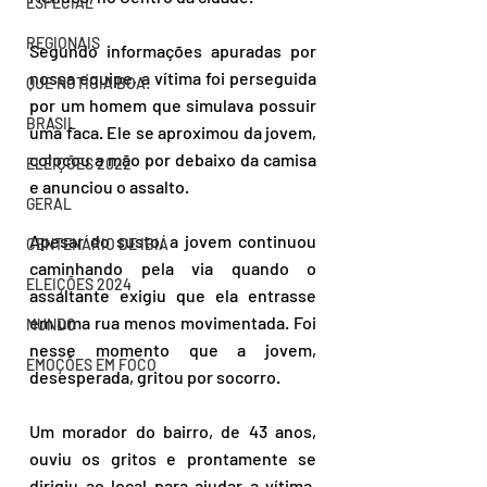
ESPECIAL
REGIONAIS
Segundo informações apuradas por 
nossa equipe, a vítima foi perseguida 
QUE NOTÍCIA BOA!
por um homem que simulava possuir 
BRASIL
uma faca. Ele se aproximou da jovem, 
colocou a mão por debaixo da camisa 
ELEIÇÕES 2022
e anunciou o assalto.
GERAL
Apesar do susto, a jovem continuou 
CENTENÁRIO DE IBIÁ
caminhando pela via quando o 
ELEIÇÕES 2024
assaltante exigiu que ela entrasse 
em uma rua menos movimentada. Foi 
MUNDO
nesse momento que a jovem, 
EMOÇÕES EM FOCO
desesperada, gritou por socorro.
Um morador do bairro, de 43 anos, 
ouviu os gritos e prontamente se 
dirigiu ao local para ajudar a vítima. 