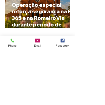
Operação especial
reforça segurança na BR-
365 e na RomeiroVia
durante período de
peregrinação para
Romaria
Phone
Email
Facebook
Cleitinho anuncia que
disputará o Governo de
Minas e tenta reverter
impasse dentro do
Republicanos