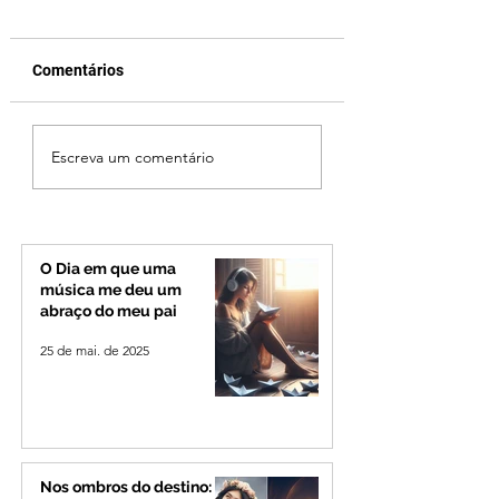
Comentários
Operação especial
Uberlândia em lut
Escreva um comentário
reforça segurança na
morre, aos 80 ano
BR-365 e na
Odelmo Leão, ex-
RomeiroVia durante
prefeito e líder po
período de
que marcou o Tri
peregrinação para
Mineiro
O Dia em que uma
Romaria
música me deu um
abraço do meu pai
25 de mai. de 2025
Nos ombros do destino: