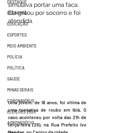
DESTAQUE
simulava portar uma faca. 
Ela gritou por socorro e foi 
ECONOMIA
atendida.
EDUCAÇÃO
ESPORTES
MEIO AMBIENTE
POLÍCIA
POLÍTICA
SAÚDE
MINAS GERAIS
CORONAVÍRUS
Uma jovem, de 18 anos, foi vítima de 
uma tentativa de roubo em Ibiá. O 
ELEIÇÕES 2020
caso aconteceu por volta das 21h de 
AGRONEGÓCIO
terça-feira (26), na Rua Prefeito Ivo 
Mendes, no Centro da cidade.