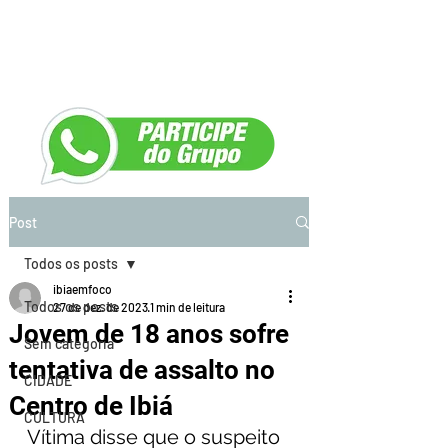
Post
Todos os posts
ibiaemfoco
Todos os posts
27 de dez. de 2023
1 min de leitura
Jovem de 18 anos sofre
Sem categoria
tentativa de assalto no
CIDADE
Centro de Ibiá
CULTURA
Vítima disse que o suspeito 