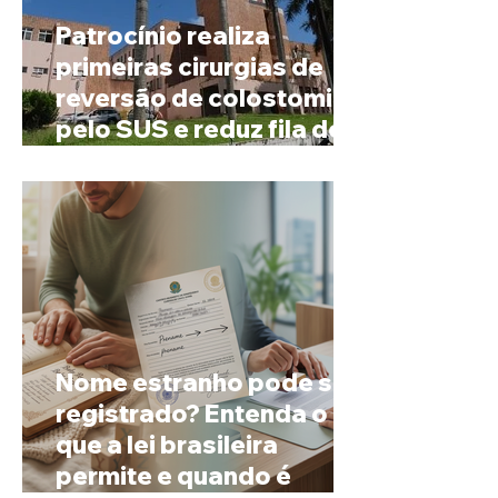
Patrocínio realiza
primeiras cirurgias de
reversão de colostomia
pelo SUS e reduz fila de
espera
Nome estranho pode ser
registrado? Entenda o
que a lei brasileira
permite e quando é