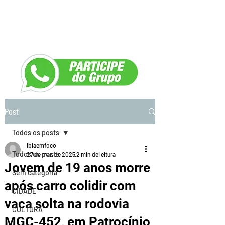
Post
Todos os posts
ibiaemfoco
Todos os posts
27 de mar. de 2025
2 min de leitura
Jovem de 19 anos morre
Sem categoria
após carro colidir com
CIDADE
vaca solta na rodovia
CULTURA
MGC-452, em Patrocínio