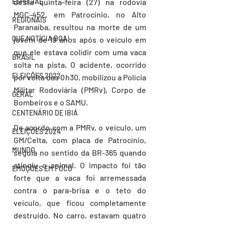
desta quinta-feira (27) na rodovia 
ESPECIAL
MGC-452, em Patrocínio, no Alto 
REGIONAIS
Paranaíba, resultou na morte de um 
QUE NOTÍCIA BOA!
jovem de 19 anos após o veículo em 
que ele estava colidir com uma vaca 
BRASIL
solta na pista. O acidente, ocorrido 
ELEIÇÕES 2022
por volta das 0h30, mobilizou a Polícia 
Militar Rodoviária (PMRv), Corpo de 
GERAL
Bombeiros e o SAMU.
CENTENÁRIO DE IBIÁ
De acordo com a PMRv, o veículo, um 
ELEIÇÕES 2024
GM/Celta, com placa de Patrocínio, 
MUNDO
seguia no sentido da BR-365 quando 
atingiu o animal. O impacto foi tão 
EMOÇÕES EM FOCO
forte que a vaca foi arremessada 
contra o para-brisa e o teto do 
veículo, que ficou completamente 
destruído. No carro, estavam quatro 