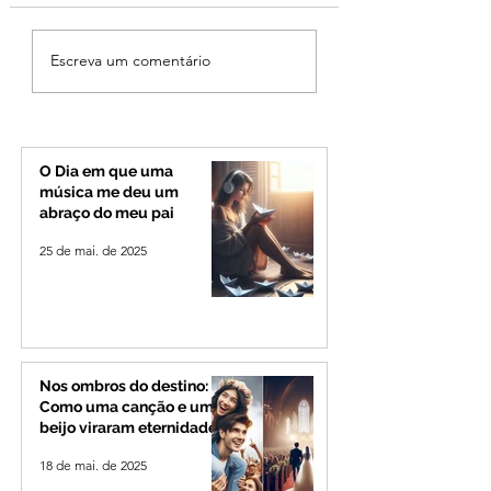
MPMG tenta barrar
Patrocínio realiza
Escreva um comentário
gastos de R$ 1,8 milhão
primeiras cirurgi
com shows da Festa da
reversão de colo
Banana em cidade
pelo SUS e reduz f
mineira de pouco mais
espera
de 4 mil habitantes
O Dia em que uma
música me deu um
abraço do meu pai
25 de mai. de 2025
Nos ombros do destino:
Como uma canção e um
beijo viraram eternidade
18 de mai. de 2025