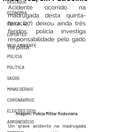
DESTAQUE
Acidente ocorrido na 
ECONOMIA
madrugada desta quinta-
feira (27) deixou ainda três 
EDUCAÇÃO
feridos; polícia investiga 
ESPORTES
responsabilidade pelo gado 
MEIO AMBIENTE
na pista.
POLÍCIA
POLÍTICA
SAÚDE
MINAS GERAIS
CORONAVÍRUS
ELEIÇÕES 2020
Imagem: Polícia Militar Rodoviária 
AGRONEGÓCIO
Um grave acidente na madrugada 