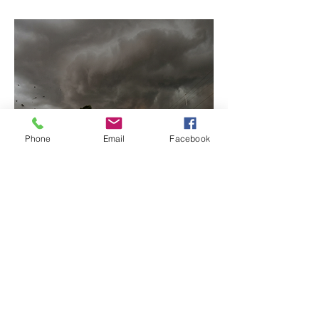
possível mudar o
prenome
Phone
Email
Facebook
Ciclone bomba no Sul
deve provocar rajadas
de vento e calor extremo
no Triângulo e Alto
Paranaíba