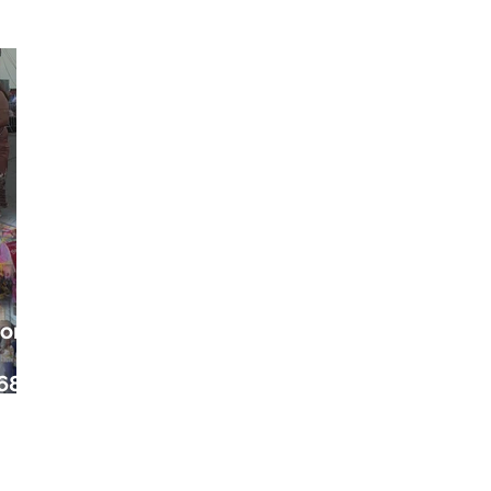
ora
68