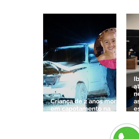
pelo SUS e reduz fila de
Triâ
espera
I
a
n
Criança de 2 anos morre
a
em capotamento na
e
Zona Rural de Ibiá
c
r