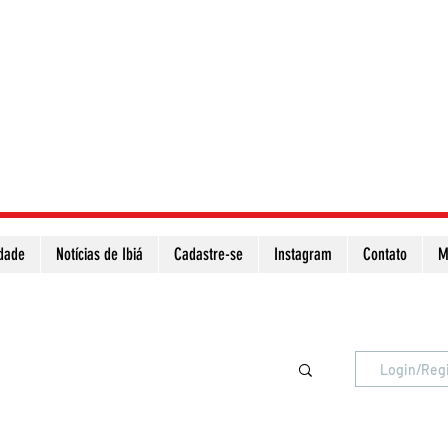
idade
Notícias de Ibiá
Cadastre-se
Instagram
Contato
M
Atualize a página para ver as novas notícias
Login/Reg