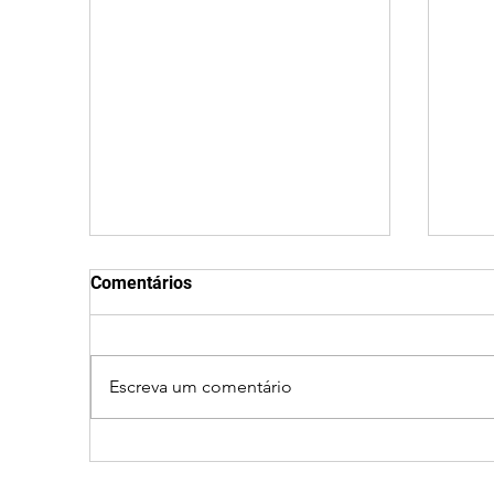
Comentários
Escreva um comentário
Patrocínio realiza
Cic
primeiras cirurgias de
prov
reversão de colostomia
e ca