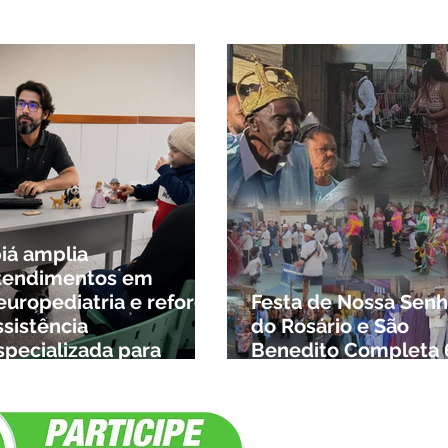
ngulo e Alto Paranaíba
biá amplia
tendimentos em
europediatria e reforça
Festa de Nossa Senh
ssistência
do Rosário e São
specializada para
Benedito Completa 
rianças da cidade e da
Anos em Ibiá
egião