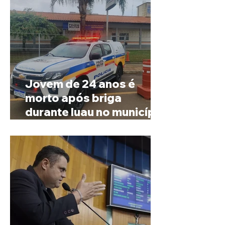
Jovem de 24 anos é
morto após briga
durante luau no município
de Rio Paranaíba