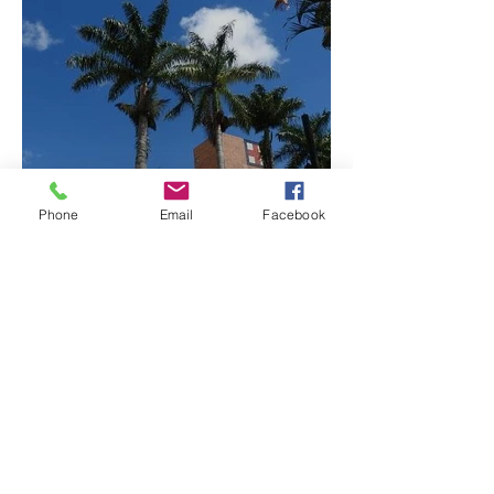
4 mil habitantes
Patrocínio realiza
Phone
Email
Facebook
primeiras cirurgias de
reversão de colostomia
pelo SUS e reduz fila de
espera