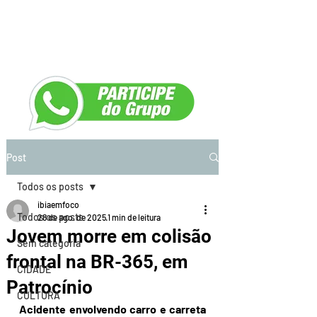
Post
Todos os posts
ibiaemfoco
Todos os posts
28 de ago. de 2025
1 min de leitura
Jovem morre em colisão
Sem categoria
frontal na BR-365, em
CIDADE
Patrocínio
CULTURA
Acidente envolvendo carro e carreta 