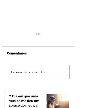
Comentários
Jovem de 24 anos é
Vereador Edinho 
Escreva um comentário
morto após briga
encontrado mort
durante luau no
Uberlândia; políci
município de Rio
investiga o caso
Paranaíba
O Dia em que uma
música me deu um
abraço do meu pai