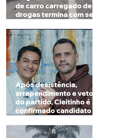
de carro carregado de
drogas termina com sete
mortos em Salinas
Após desistência,
arrependimento e veto
do partido, Cleitinho é
confirmado candidato ao
Governo de Minas