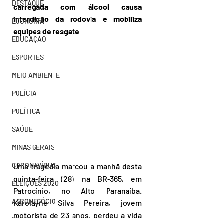
DESTAQUE
carregada com álcool causa 
interdição da rodovia e mobiliza 
ECONOMIA
equipes de resgate
EDUCAÇÃO
ESPORTES
MEIO AMBIENTE
POLÍCIA
POLÍTICA
SAÚDE
MINAS GERAIS
CORONAVÍRUS
Uma tragédia marcou a manhã desta 
quinta-feira (28) na BR-365, em 
ELEIÇÕES 2020
Patrocínio, no Alto Paranaíba. 
AGRONEGÓCIO
Karolayne Silva Pereira, jovem 
motorista de 23 anos, perdeu a vida 