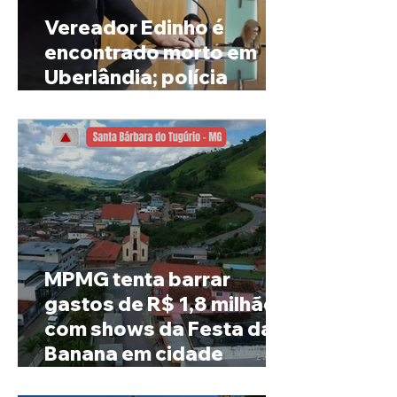
Vereador Edinho é
encontrado morto em
Uberlândia; polícia
investiga o caso
MPMG tenta barrar
gastos de R$ 1,8 milhão
com shows da Festa da
Banana em cidade
mineira de pouco mais de