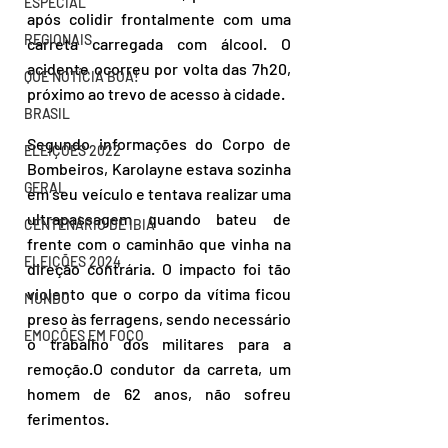
ESPECIAL
após colidir frontalmente com uma 
REGIONAIS
carreta carregada com álcool. O 
acidente ocorreu por volta das 7h20, 
QUE NOTÍCIA BOA!
próximo ao trevo de acesso à cidade.
BRASIL
Segundo informações do Corpo de 
ELEIÇÕES 2022
Bombeiros, Karolayne estava sozinha 
GERAL
em seu veículo e tentava realizar uma 
ultrapassagem quando bateu de 
CENTENÁRIO DE IBIÁ
frente com o caminhão que vinha na 
ELEIÇÕES 2024
direção contrária. O impacto foi tão 
violento que o corpo da vítima ficou 
MUNDO
preso às ferragens, sendo necessário 
EMOÇÕES EM FOCO
o trabalho dos militares para a 
remoção.O condutor da carreta, um 
homem de 62 anos, não sofreu 
ferimentos. 