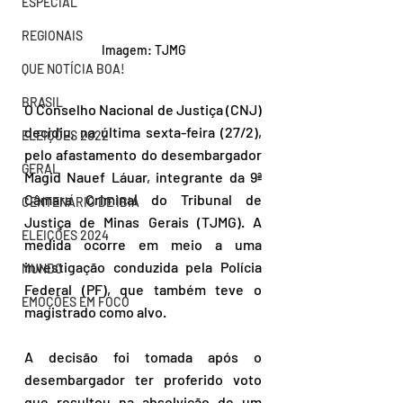
ESPECIAL
REGIONAIS
Imagem: TJMG
QUE NOTÍCIA BOA!
BRASIL
O Conselho Nacional de Justiça (CNJ) 
decidiu, na última sexta-feira (27/2), 
ELEIÇÕES 2022
pelo afastamento do desembargador 
GERAL
Magid Nauef Láuar, integrante da 9ª 
Câmara Criminal do Tribunal de 
CENTENÁRIO DE IBIÁ
Justiça de Minas Gerais (TJMG). A 
ELEIÇÕES 2024
medida ocorre em meio a uma 
investigação conduzida pela Polícia 
MUNDO
Federal (PF), que também teve o 
EMOÇÕES EM FOCO
magistrado como alvo.
A decisão foi tomada após o 
desembargador ter proferido voto 
que resultou na absolvição de um 