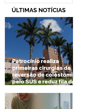
ÚLTIMAS NOTÍCIAS
Patrocínio realiza
primeiras cirurgias de
reversão de colostomia
pelo SUS e reduz fila de
espera