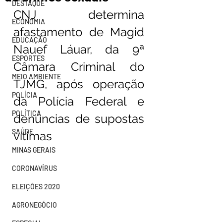
DESTAQUE
CNJ determina 
ECONOMIA
afastamento de Magid 
EDUCAÇÃO
Nauef Láuar, da 9ª 
ESPORTES
Câmara Criminal do 
MEIO AMBIENTE
TJMG, após operação 
POLÍCIA
da Polícia Federal e 
POLÍTICA
denúncias de supostas 
SAÚDE
vítimas
MINAS GERAIS
CORONAVÍRUS
ELEIÇÕES 2020
AGRONEGÓCIO