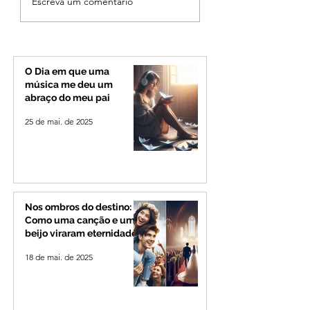
Escreva um comentário
municípios na proteção
aprovada na Câm
de animais
proíbe cobrança 
abandonados e vítimas
tarifa mínima nas
de maus-tratos
contas de água
O Dia em que uma
música me deu um
abraço do meu pai
25 de mai. de 2025
Nos ombros do destino:
Como uma canção e um
beijo viraram eternidade
18 de mai. de 2025