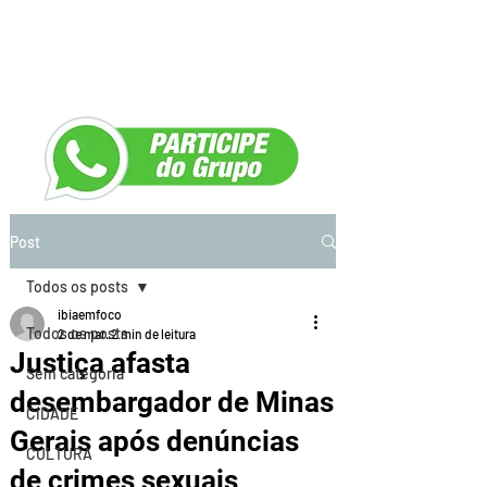
Post
Todos os posts
ibiaemfoco
Todos os posts
2 de mar.
2 min de leitura
Justiça afasta
Sem categoria
desembargador de Minas
CIDADE
Gerais após denúncias
CULTURA
de crimes sexuais