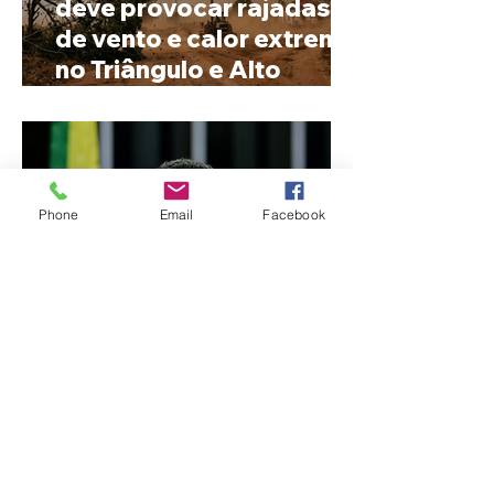
deve provocar rajadas
de vento e calor extremo
no Triângulo e Alto
Paranaíba
Phone
Email
Facebook
Cleitinho volta atrás, cita
mensagem divina, mas
partido nega
candidatura ao governo
de Minas