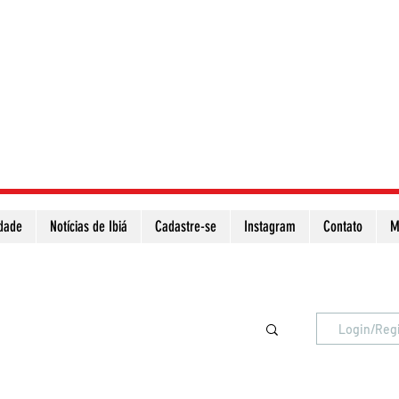
idade
Notícias de Ibiá
Cadastre-se
Instagram
Contato
M
Atualize a página para ver as novas notícias
Login/Reg