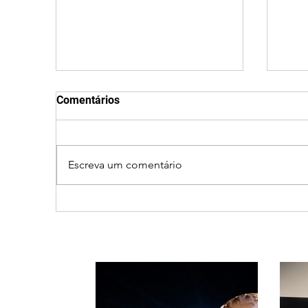
Comentários
Escreva um comentário
Nome estranho pode ser
STF 
registrado? Entenda o que
muni
a lei brasileira permite e
ani
quando é possível mudar o
víti
prenome