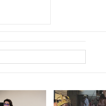
reforça dever dos
cípios na proteção de
mais abandonados e
mas de maus-tratos