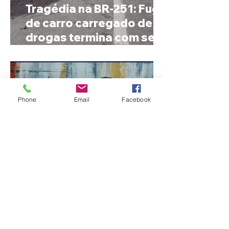
Tragédia na BR-251: Fuga
de carro carregado de
drogas termina com sete
mortos em Salinas
Phone
Email
Facebook
Após desistência,
arrependimento e veto
do partido, Cleitinho é
confirmado candidato ao
Governo de Minas