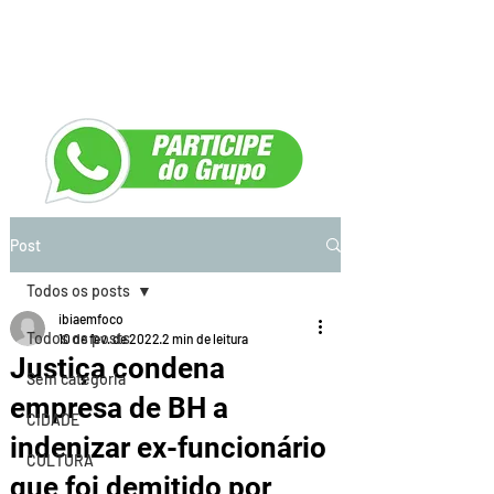
Post
Todos os posts
ibiaemfoco
Todos os posts
10 de fev. de 2022
2 min de leitura
Justiça condena
Sem categoria
empresa de BH a
CIDADE
indenizar ex-funcionário
CULTURA
que foi demitido por