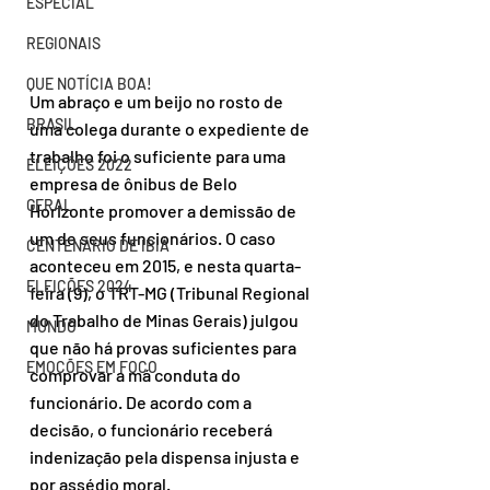
ESPECIAL
REGIONAIS
QUE NOTÍCIA BOA!
Um abraço e um beijo no rosto de 
BRASIL
uma colega durante o expediente de 
trabalho foi o suficiente para uma 
ELEIÇÕES 2022
empresa de ônibus de Belo 
GERAL
Horizonte promover a demissão de 
um de seus funcionários. O caso 
CENTENÁRIO DE IBIÁ
aconteceu em 2015, e nesta quarta-
ELEIÇÕES 2024
feira (9), o TRT-MG (Tribunal Regional 
do Trabalho de Minas Gerais) julgou 
MUNDO
que não há provas suficientes para 
EMOÇÕES EM FOCO
comprovar a má conduta do 
funcionário. De acordo com a 
decisão, o funcionário receberá 
indenização pela dispensa injusta e 
por assédio moral.