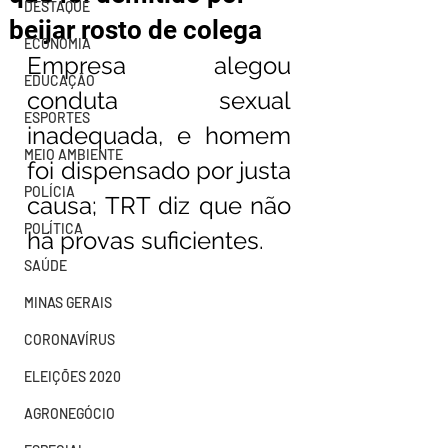
DESTAQUE
beijar rosto de colega
ECONOMIA
Empresa alegou 
EDUCAÇÃO
conduta sexual 
ESPORTES
inadequada, e homem 
MEIO AMBIENTE
foi dispensado por justa 
POLÍCIA
causa; TRT diz que não 
POLÍTICA
há provas suficientes.
SAÚDE
MINAS GERAIS
CORONAVÍRUS
ELEIÇÕES 2020
AGRONEGÓCIO