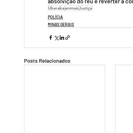
absolvição do réu e reverter a c
Uberaba
animais
Justiça
POLÍCIA
MINAS GERAIS
Posts Relacionados