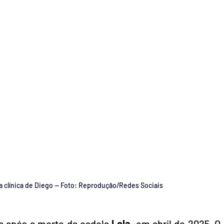
na clínica de Diego — Foto: Reprodução/Redes Sociais
a após a morte da cadela 
Lola
, em abril de 2025. O 