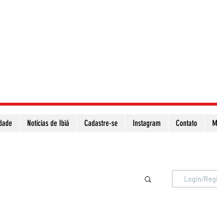
idade
Notícias de Ibiá
Cadastre-se
Instagram
Contato
M
Atualize a página para ver as novas notícias
Login/Reg