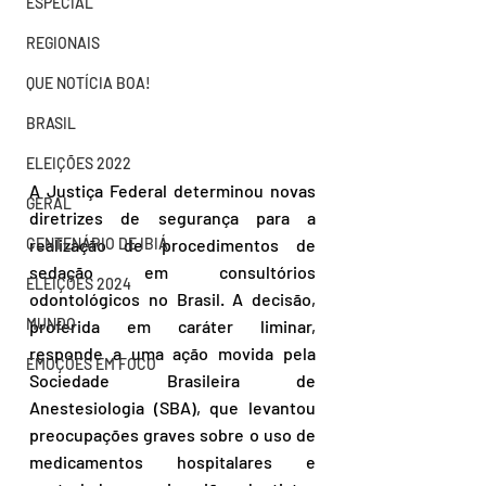
ESPECIAL
REGIONAIS
QUE NOTÍCIA BOA!
BRASIL
ELEIÇÕES 2022
A Justiça Federal determinou novas 
GERAL
diretrizes de segurança para a 
CENTENÁRIO DE IBIÁ
realização de procedimentos de 
sedação em consultórios 
ELEIÇÕES 2024
odontológicos no Brasil. A decisão, 
MUNDO
proferida em caráter liminar, 
responde a uma ação movida pela 
EMOÇÕES EM FOCO
Sociedade Brasileira de 
Anestesiologia (SBA), que levantou 
preocupações graves sobre o uso de 
medicamentos hospitalares e 