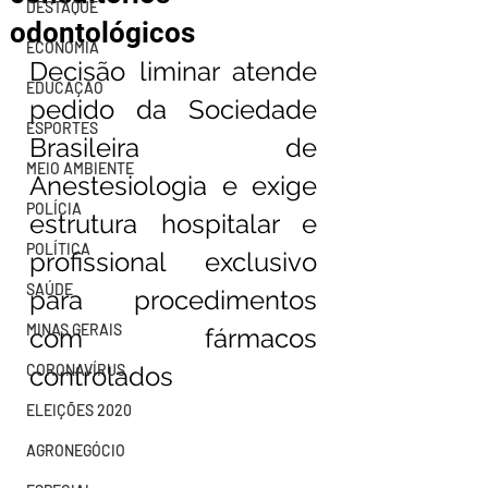
DESTAQUE
odontológicos
ECONOMIA
Decisão liminar atende 
EDUCAÇÃO
pedido da Sociedade 
ESPORTES
Brasileira de 
MEIO AMBIENTE
Anestesiologia e exige 
POLÍCIA
estrutura hospitalar e 
POLÍTICA
profissional exclusivo 
SAÚDE
para procedimentos 
MINAS GERAIS
com fármacos 
CORONAVÍRUS
controlados
ELEIÇÕES 2020
AGRONEGÓCIO