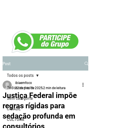
Post
Todos os posts
ibiaemfoco
Todos os posts
22 de dez. de 2025
2 min de leitura
Justiça Federal impõe
Sem categoria
regras rígidas para
CIDADE
sedação profunda em
CULTURA
consultórios