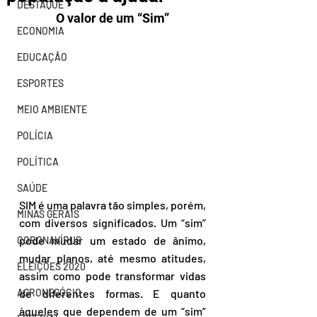
DESTAQUE
O valor de um “Sim”
ECONOMIA
EDUCAÇÃO
ESPORTES
MEIO AMBIENTE
POLÍCIA
POLÍTICA
SAÚDE
SIM é uma palavra tão simples, porém, 
MINAS GERAIS
com diversos significados. Um “sim” 
pode mudar um estado de ânimo, 
CORONAVÍRUS
mudar planos, até mesmo atitudes, 
ELEIÇÕES 2020
assim como pode transformar vidas 
AGRONEGÓCIO
de diferentes formas. E quanto 
àqueles que dependem de um “sim” 