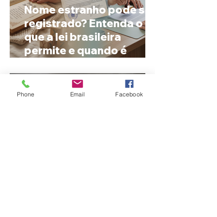
Nome estranho pode ser
registrado? Entenda o
que a lei brasileira
permite e quando é
possível mudar o
prenome
Phone
Email
Facebook
Ciclone bomba no Sul
deve provocar rajadas
de vento e calor extremo
no Triângulo e Alto
Paranaíba