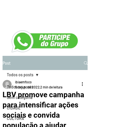
Post
Todos os posts
ibiaemfoco
Todos os posts
5 de jun. de 2022
2 min de leitura
LBV promove campanha
Sem categoria
para intensificar ações
CIDADE
sociais e convida
CULTURA
população a ajudar