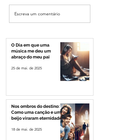
El Niño ganha força e
Morre, aos 95 ano
Escreva um comentário
pode atingir
Irmã Edwiges, um
intensidade histórica
principais coluna
até o fim do ano, alerta
espirituais e afet
NOAA
de Ibiá
O Dia em que uma
música me deu um
abraço do meu pai
25 de mai. de 2025
Nos ombros do destino:
Como uma canção e um
beijo viraram eternidade
18 de mai. de 2025