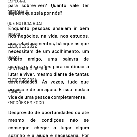
ESPECIAL
para sobreviver? Quanto vale ter 
REGIONAIS
alguém que zela por nós? 
QUE NOTÍCIA BOA!
Enquanto pessoas anseiam ir bem 
BRASIL
nos negócios, na vida, nos estudos, 
nos relacionamentos, há aquelas que 
ELEIÇÕES 2022
necessitam de um acolhimento, um 
GERAL
ombro amigo, uma palavra de 
conforto, de razões para continuar a 
CENTENÁRIO DE IBIÁ
lutar e viver, mesmo diante de tantas 
ELEIÇÕES 2024
adversidades. Às vezes, tudo que 
precisa é de um apoio. E isso muda a 
MUNDO
vida de uma pessoa completamente. 
EMOÇÕES EM FOCO
Desprovido de oportunidades ou até 
mesmo de condições não se 
consegue chegar a lugar algum 
sozinho e a ajuda é necessária. Por 