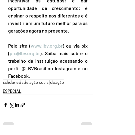
incentivar os estudos; é dar 
oportunidade de crescimento; é 
ensinar o respeito aos diferentes e é 
investir em um futuro melhor para as 
gerações agora no presente.
Pelo 
site
 (
www.lbv.org.br
) ou via pix 
(
pix@lbv.org.br
). Saiba mais sobre o 
trabalho da Instituição acessando o 
perfil @LBVBrasil no Instagram e no 
Facebook.
solidariedade
ação social
doação
ESPECIAL